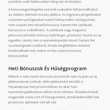
azonban csak határozatlan ideig van érvényben.
A bónuszegyenlegedet azonnal szabadon felhasználhatod
az oldalon elérhető összes játékra. Az ingyenes pörgetéseket
a kiemelt nyerőgépeken tudod felhasználni. Hűségszintet,
nem csupán heti reload bónuszra, hanem heti cashback
bónuszra is számíthatsz. A cashback vagy magyarul
pénzvisszafizetési bónusz különleges, promóció, hiszen ez az
egyetlen, amely nem a nyereményeidet növeli, hanem the
veszteségeidet csökkenti. Ennek megfelelően remekül
kombinálható más online on line casino bonuses
bónuszokkal.
Heti Bónuszok És Hűségprogram
Nálunk a new casino bonuses promóciók nem csupán az új
játékosoknak szólnak. Aktív játékosként később is
folyamatosan heti promóciókban és akár havi
nyereményjátékokban will be részt vehetsz. Ráadásul minél
magasabb some sort of hűségszinted, annál kedvezőbb heti
promóciós ajánlatok várnak rád.