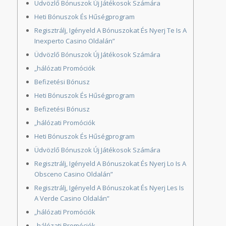
Üdvözlő Bónuszok Új Játékosok Számára
Heti Bónuszok És Hűségprogram
Regisztrálj, Igényeld A Bónuszokat És Nyerj Te Is A
Inexperto Casino Oldalán”
Üdvözlő Bónuszok Új Játékosok Számára
„hálózati Promóciók
Befizetési Bónusz
Heti Bónuszok És Hűségprogram
Befizetési Bónusz
„hálózati Promóciók
Heti Bónuszok És Hűségprogram
Üdvözlő Bónuszok Új Játékosok Számára
Regisztrálj, Igényeld A Bónuszokat És Nyerj Lo Is A
Obsceno Casino Oldalán”
Regisztrálj, Igényeld A Bónuszokat És Nyerj Les Is
A Verde Casino Oldalán”
„hálózati Promóciók
„hálózati Promóciók