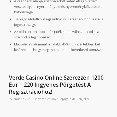
A cashback alapja arizona adott héten elszenvedett
veszteségeid, nyereményeid és nyereménykifizetéseid
különbsége.
Tíz vagy afölötti hűségszintnél születésnapi bónuszra is
jogosult vagy.
Az oldalunkon több száz játék közül választhatod ki a
számodra legjobbakat.
Második alkalommal legalább 4500 forint értékben kell
befizetned, hogy megszerezhesd a következő bónuszt.
Verde Casino Online Szerezzen 1200
Eur + 220 Ingyenes Pörgetést A
Regisztrációhoz!
/
/
15 ianuarie 2025
în
verde casino hungary
de
Reb_el19