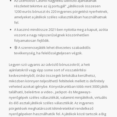
Az Licencioso Casino nagylelkű üdvözlő ajánlatának
részleteit tekintve az új portugál” „játékosok összesen
1200 eurós bónuszt és 220 ingyenes pörgetést nyerhetnek,
amelyeket a játékok széles választékában használhatnak
fel.
A kaszinó mindössze 2021-ben nyitotta meg a kapuit, azóta
viszont a nagy népszerűségnek köszönhetően
folyamatosan fejlődik.
🔞 A szerencsejáték lehet élvezetes szabadidős
tevékenység, ha felelősségteljesen végzik.
Legyen szó ugyanis az üdvözlő bónuszokról, a heti
ajánlatokról vagy épp some sort of visszatérítési
kedvezményből, óriási összegek birtokába kerülhetsz,
miközben könnyen teljesíthető feltételek mellett is definitely
veheted azokat igénybe. Könyvtárunkban több mint 3000 játék
található, beleértve a video-, jackpot- és Megaways-
nyerőgépek széles választékát, valamint minijátékok, virtuális
és élő asztali játékok széles választékát. Az ingyenes
pörgetések meghatározott tétméretekkel rendelkező
nyerőgépeken használhatók fel. A játékok közé tartozik a Big