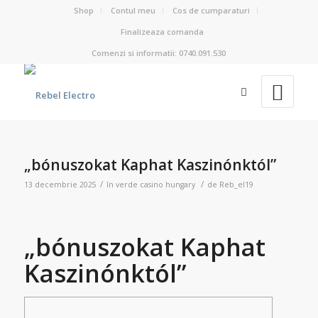
Shop
Contul meu
Cos de cumparaturi
Finalizeaza comanda
Comenzi si informatii: 0740.091.530
„bónuszokat Kaphat Kaszinónktól”
/
/
13 decembrie 2025
în
verde casino hungary
de
Reb_el19
„bónuszokat Kaphat
Kaszinónktól”