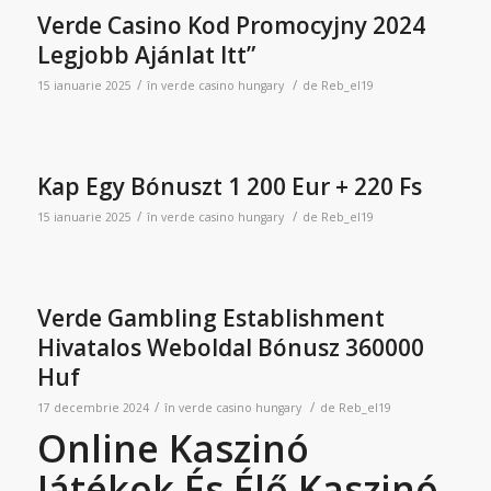
Verde Casino Kod Promocyjny 2024 ️
Legjobb Ajánlat Itt”
/
/
15 ianuarie 2025
în
verde casino hungary
de
Reb_el19
Kap Egy Bónuszt 1 200 Eur + 220 Fs
/
/
15 ianuarie 2025
în
verde casino hungary
de
Reb_el19
Verde Gambling Establishment
Hivatalos Weboldal Bónusz 360000
Huf
/
/
17 decembrie 2024
în
verde casino hungary
de
Reb_el19
Online Kaszinó
Játékok És Élő Kaszinó