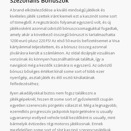
Szezonális Bónuszok
A brand elköteleződése a kiváló minőségű játékok és
kivételes játék szettek iránt kiemeli ezt a kaszinót some sort
of tömegből. A regisztrációs folyamat egyszerű volt, és új
játékosként azonnal üdvözlő bónuszcsomagjukkal fogadtak,
amely akár a következő összegű bónuszt is tartalmazhatta
1200 euró plusz 220 FS! Az első 50 eurós befizetésemet a Visa
kártyámmal teljesítettem, és a bónusz összeg azonnal
jóváírásra került a számlámon. Az oldal dizájnját vizuálisan
vonzónak és könnyen használhatónak találtuk, így a
navigáció még a kezdők számára is egyszerű. Az üdvözlő
bónusz bőséges értéket kínál some sort of több ezer
nyerőgép, asztali játék és élő osztó kínálatának
felfedezéséhez.
Ilyen akadályokkal biztos nem fogsz találkozni a
játékgépeknél, hiszen itt some sort of győzelemtől csupán
egyetlen szerencsés pörgetés választ el. Még a legnagyobb,
ezermilliós progresszív jackpotok kipörgetésére is usually
ugyanannyi esélyed vehicle totál kezdőként is usually, mint
bármelyik évtizedes régi motoros játékosnak. Ennek
megfelelően some sort of slot kaszinó szerencsejátékok