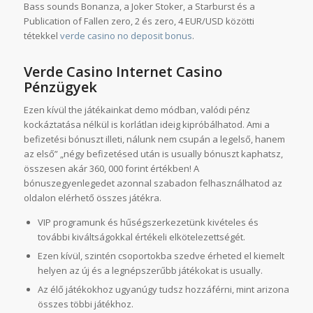
Bass sounds Bonanza, a Joker Stoker, a Starburst és a
Publication of Fallen zero, 2 és zero, 4 EUR/USD közötti
tétekkel
verde casino no deposit bonus
.
Verde Casino Internet Casino
Pénzügyek
Ezen kívül the játékainkat demo módban, valódi pénz
kockáztatása nélkül is korlátlan ideig kipróbálhatod. Ami a
befizetési bónuszt illeti, nálunk nem csupán a legelső, hanem
az első” „négy befizetésed után is usually bónuszt kaphatsz,
összesen akár 360, 000 forint értékben! A
bónuszegyenlegedet azonnal szabadon felhasználhatod az
oldalon elérhető összes játékra.
VIP programunk és hűségszerkezetünk kivételes és
további kiváltságokkal értékeli elkötelezettségét.
Ezen kívül, szintén csoportokba szedve érheted el kiemelt
helyen az új és a legnépszerűbb játékokat is usually.
Az élő játékokhoz ugyanúgy tudsz hozzáférni, mint arizona
összes többi játékhoz.