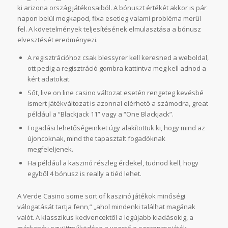
ki arizona ország játékosaiból. A bónuszt értékét akkor is pár
napon belül megkapod, fixa esetleg valami probléma merül
fel. A követelmények teljesítésének elmulasztása a bónusz
elvesztését eredményezi.
A regisztrációhoz csak blessyrer kell keresned a weboldal,
ott pedig a regisztráció gombra kattintva meg kell adnod a
kért adatokat.
Sőt, live on line casino változat esetén rengeteg kevésbé
ismert játékváltozat is azonnal elérhető a számodra, great
például a “Blackjack 11” vagy a “One Blackjack”.
Fogadási lehetőségeinket úgy alakítottuk ki, hogy mind az
újoncoknak, mind the tapasztalt fogadóknak
megfeleljenek.
Ha például a kaszinó részleg érdekel, tudnod kell, hogy
egyből 4 bónusz is really a tiéd lehet.
A Verde Casino some sort of kaszinó játékok minőségi
válogatását tartja fenn,” „ahol mindenki találhat magának
valót. A klasszikus kedvencektől a legújabb kiadásokig, a