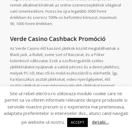
remek alkalmat kínálnak az online szerencsejátékok világával
való ismerkedésre. Fizess be újra legalább 3000 forint
értékben és szerezz 100%-os befizetési bónuszt, maximum
90, 1000 forint értékben.
Verde Casino Cashback Promóció
Az Verde Casino élő kaszinó játékok között megtalálhatóak a
Black jack, a Rulett, some sort of Baccarat, és a Póker
különböző változatai. Ezek a szoftvergyártók széles
játékkínálatot nyújtanak a valódi pénzes és a demó játékhoz,
melyek PC-ről, Mac-ről és mobil eszközökről is elérhetők. Így,
ha klasszikus asztali játékokat, video nyerőgépeket, élő
osztós játékokat vagy még innovatívabb játékokat keresel,
akkor ezek the szoftverfejlesztők jelentik a megoldást. Az
Site-ul rebel-electro.ro utilizeaza module cookie care ne
oldalon olyan, nagy múlttal rendelkező és számos
permit sa va oferim informatii relevante despre produsele si
közönségkedvenc játékot fattucchiera mögött tudó
serviciile noastre precum si o experienta mai prietenoasa,
játékfejlesztővel találkozhatsz, mint például az Evoplay, the
adaptata preferintelor si intereselor dvs., atunci cand navigati
NetEnt vagy a realistic Play. Ezek brain sokéves múlttal
pe website-ul nostru..
detalii...
ACCEPT
rendelkező, maximálisan megbízható szoftverfejlesztők,”
„amelyek kizárólag internetes kaszinó játékok fejlesztésével