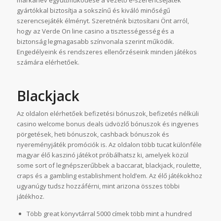
márkanév együttműködése a vezető e-szerencsejáték
gyártókkal biztosítja a sokszínű és kiváló minőségű
szerencsejáték élményt. Szeretnénk biztosítani Önt arról,
hogy az Verde On line casino a tisztességesség és a
biztonság legmagasabb színvonala szerint működik.
Engedélyeink és rendszeres ellenőrzéseink minden játékos
számára elérhetőek.
Blackjack
Az oldalon elérhetőek befizetési bónuszok, befizetés nélküli
casino welcome bonus deals üdvözlő bónuszok és ingyenes
pörgetések, heti bónuszok, cashback bónuszok és
nyereményjáték promóciók is. Az oldalon több tucat különféle
magyar élő kaszinó játékot próbálhatsz ki, amelyek közül
some sort of legnépszerűbbek a baccarat, blackjack, roulette,
craps és a gambling establishment hold’em. Az élő játékokhoz
ugyanúgy tudsz hozzáférni, mint arizona összes többi
játékhoz.
Több great könyvtárral 5000 címek több mint a hundred