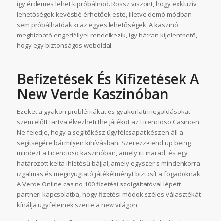
így érdemes lehet kipróbálnod. Rossz viszont, hogy exkluzív
lehetőségek kevésbé érhetőek este, illetve demó módban
sem próbálhatóak ki az egyes lehetőségek. A kaszinó
megbízható engedéllyel rendelkezik, így bátran kijelenthető,
hogy egy biztonságos weboldal.
Befizetések És Kifizetések A
New Verde Kaszinóban
Ezeket a gyakori problémákat és gyakorlati megoldásokat
szem előtt tartva élvezheti the játékot az Licencioso Casino-n.
Ne feledje, hogy a segítőkész ügyfélcsapat készen áll a
segítségére bármilyen kihívásban. Szerezze end up being
mindezt a Licencioso kaszinóban, amely itt marad, és egy
határozott kelta ihletésű bájjal, amely egyszer s mindenkorra
izgalmas és megnyugtató játékélményt biztosít a fogadóknak.
A Verde Online casino 100 fizetési szolgáltatóval lépett
partneri kapcsolatba, hogy fizetési módok széles választékát
kínálja ügyfeleinek szerte a new világon.