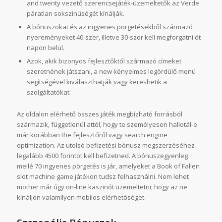
and twenty vezető szerencsejáték-üzemeltetők az Verde
páratlan sokszínűségét kínálják.
A bónuszokat és az ingyenes pörgetésekből származó
nyereményeket 40-szer, illetve 30-szor kell megforgatni öt
napon belül.
Azok, akik bizonyos fejlesztőktől származó címeket
szeretnének játszani, a new kényelmes legördülő menü
segítségével kiválaszthatják vagy kereshetik a
szolgáltatókat.
Az oldalon elérhető összes játék megbízható forrásból
származik, függetlenül attól, hogy te személyesen hallotál-e
már korábban the fejlesztőről vagy search engine
optimization. Az utolsó befizetési bónusz megszerzéséhez
legalább 4500 forintot kell befizetned. A bónuszegyenleg
mellé 70 ingyenes pörgetés is jár, amelyeket a Book of Fallen
slot machine game játékon tudsz felhasználni. Nem lehet
mother már úgy on-line kaszinót üzemeltetni, hogy az ne
kínáljon valamilyen mobilos elérhetőséget.