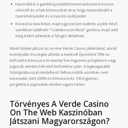
Használd ki a gambling establishment welcome bonuses
üdvözlő és a heti bónuszokat arra, hogy maximalizáld a
nyereményeidet és a nyerési esélyeidet.
Kövesd a new linket, majd egyszerűen kattints a jobb felső
sarokban található “Csatlakozzon Most” gombra, majd add
meg a kért adatokat a felugró ablakban.
Minél többet játszol az on-line Verde Casino játékokkal, annál
komolyabb összegek üthetik a markod! Újoncként 70%-os
befizetési bónuszra és twenty five ingyenes pörgetésre vagy
jogosult, minden hét első befizetése után. A legmagasabb
hűségstátusszal rendelkező felhasználók azonban nem
kevesebb, mint 200%-os bónuszra és 100 ingyenes
pörgetésre jogosultak minden egyes héten.
Törvényes A Verde Casino
On The Web Kaszinóban
Játszani Magyarországon?