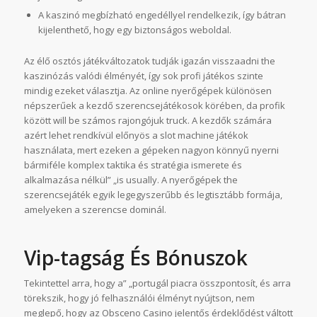
A kaszinó megbízható engedéllyel rendelkezik, így bátran
kijelenthető, hogy egy biztonságos weboldal.
Az élő osztós játékváltozatok tudják igazán visszaadni the
kaszinózás valódi élményét, így sok profi játékos szinte
mindig ezeket választja. Az online nyerőgépek különösen
népszerűek a kezdő szerencsejátékosok körében, da profik
között will be számos rajongójuk truck. A kezdők számára
azért lehet rendkívül előnyös a slot machine játékok
használata, mert ezeken a gépeken nagyon könnyű nyerni
bármiféle komplex taktika és stratégia ismerete és
alkalmazása nélkül” „is usually. A nyerőgépek the
szerencsejáték egyik legegyszerűbb és legtisztább formája,
amelyeken a szerencse dominál.
Vip-tagság És Bónuszok
Tekintettel arra, hogy a” „portugál piacra összpontosít, és arra
törekszik, hogy jó felhasználói élményt nyújtson, nem
meglepő, hogy az Obsceno Casino jelentős érdeklődést váltott