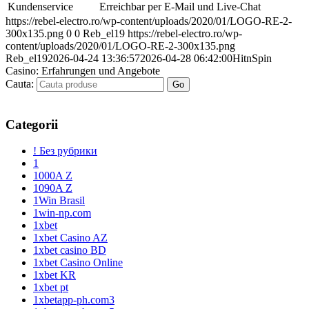
Kundenservice
Erreichbar per E-Mail und Live-Chat
https://rebel-electro.ro/wp-content/uploads/2020/01/LOGO-RE-2-
300x135.png
0
0
Reb_el19
https://rebel-electro.ro/wp-
content/uploads/2020/01/LOGO-RE-2-300x135.png
Reb_el19
2026-04-24 13:36:57
2026-04-28 06:42:00
HitnSpin
Casino: Erfahrungen und Angebote
Cauta:
Categorii
! Без рубрики
1
1000A Z
1090A Z
1Win Brasil
1win-np.com
1xbet
1xbet Casino AZ
1xbet casino BD
1xbet Casino Online
1xbet KR
1xbet pt
1xbetapp-ph.com3