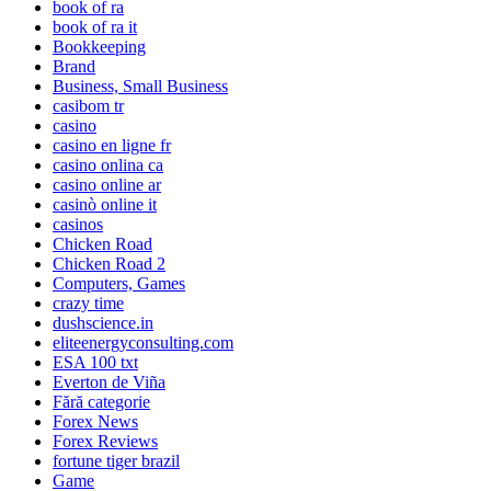
book of ra
book of ra it
Bookkeeping
Brand
Business, Small Business
casibom tr
casino
casino en ligne fr
casino onlina ca
casino online ar
casinò online it
casinos
Chicken Road
Chicken Road 2
Computers, Games
crazy time
dushscience.in
eliteenergyconsulting.com
ESA 100 txt
Everton de Viña
Fără categorie
Forex News
Forex Reviews
fortune tiger brazil
Game