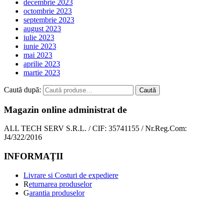
decembrie 2023
octombrie 2023
septembrie 2023
august 2023
iulie 2023
iunie 2023
mai 2023
aprilie 2023
martie 2023
Caută după:
Caută
Magazin online administrat de
ALL TECH SERV S.R.L. / CIF: 35741155 / Nr.Reg.Com:
J4/322/2016
INFORMAŢII
Livrare si Costuri de expediere
R
eturnarea produselor
G
arantia produselor