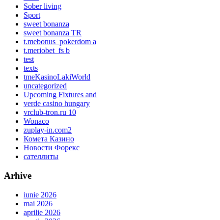
Sober living
Sport
sweet bonanza
sweet bonanza TR
t.mebonus_pokerdom a
t.meriobet_fs b
test
texts
tmeKasinoLakiWorld
uncategorized
Upcoming Fixtures and
verde casino hungary
vrclub-tron.ru 10
Wonaco
zuplay-in.com2
Комета Казино
Новости Форекс
сателлиты
Arhive
iunie 2026
mai 2026
aprilie 2026