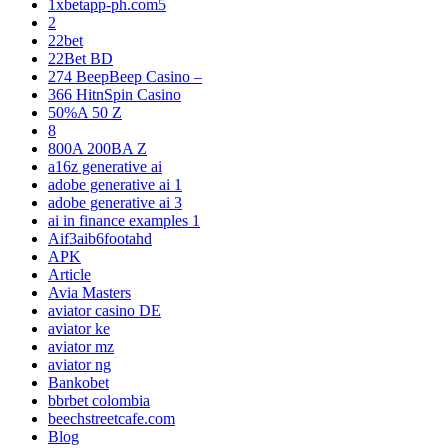
1xbetapp-ph.com5
2
22bet
22Bet BD
274 BeepBeep Casino –
366 HitnSpin Casino
50%A 50 Z
8
800A 200BA Z
a16z generative ai
adobe generative ai 1
adobe generative ai 3
ai in finance examples 1
Aif3aib6footahd
APK
Article
Avia Masters
aviator casino DE
aviator ke
aviator mz
aviator ng
Bankobet
bbrbet colombia
beechstreetcafe.com
Blog