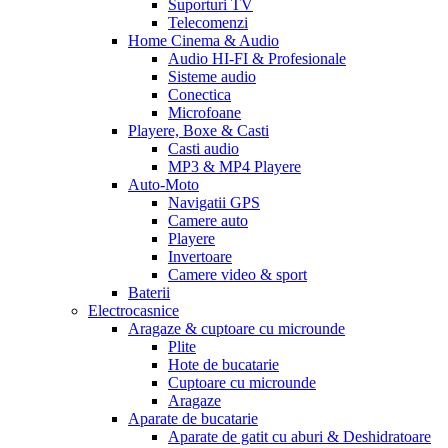
Suporturi TV
Telecomenzi
Home Cinema & Audio
Audio HI-FI & Profesionale
Sisteme audio
Conectica
Microfoane
Playere, Boxe & Casti
Casti audio
MP3 & MP4 Playere
Auto-Moto
Navigatii GPS
Camere auto
Playere
Invertoare
Camere video & sport
Baterii
Electrocasnice
Aragaze & cuptoare cu microunde
Plite
Hote de bucatarie
Cuptoare cu microunde
Aragaze
Aparate de bucatarie
Aparate de gatit cu aburi & Deshidratoare