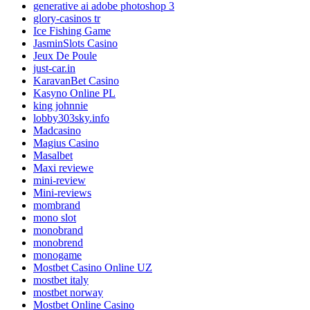
generative ai adobe photoshop 3
glory-casinos tr
Ice Fishing Game
JasminSlots Casino
Jeux De Poule
just-car.in
KaravanBet Casino
Kasyno Online PL
king johnnie
lobby303sky.info
Madcasino
Magius Casino
Masalbet
Maxi reviewe
mini-review
Mini-reviews
mombrand
mono slot
monobrand
monobrend
monogame
Mostbet Casino Online UZ
mostbet italy
mostbet norway
Mostbet Online Casino