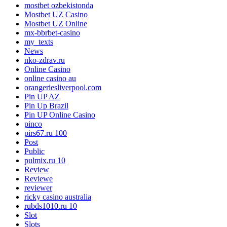
mostbet ozbekistonda
Mostbet UZ Casino
Mostbet UZ Online
mx-bbrbet-casino
my_texts
News
nko-zdrav.ru
Online Casino
online casino au
orangeriesliverpool.com
Pin UP AZ
Pin Up Brazil
Pin UP Online Casino
pinco
pirs67.ru 100
Post
Public
pulmix.ru 10
Review
Reviewe
reviewer
ricky casino australia
rubds1010.ru 10
Slot
Slots