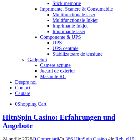
Stick memorie
Imprimante, Scanere & Consumabile
Multifunctionale laser
Multifunctionale Inkjet
Imprimante Inkjet
Imprimante laser
Componente & UPS
UPS
UPS centrale
Stabilizatoare de tensiune
Gadgeturi
Camere actiune
Jucarii de exterior
Masinute RC
Despre noi
Contact
Cautare
0
Shopping Cart
HitnSpin Casino: Erfahrungen und
Angebote
24 aprilie 2026
/
0 Comentarii
/
în
366 HitnSpin Casino
/
de
Reb_el19