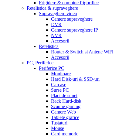
Frigidere & combine frigorifice
Retelistica & supraveghere
Supraveghere video
Camere supraveghere
DVR
Camere supraveghere IP
NVR
Accesorii
Retelistica
Router & Switch si Antene WiFi
Accesorii
PC, Periferice
Periferice PC
Monitoare
Hard Disk-uri & SSD-uri
Carcase
Surse PC
Placi de sunet
Rack Hard-disk
Scaune gaming
Camere Web
Tablete grafice
Tastaturi
Mouse
Card memorie