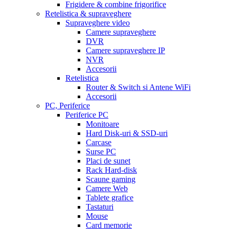
Frigidere & combine frigorifice
Retelistica & supraveghere
Supraveghere video
Camere supraveghere
DVR
Camere supraveghere IP
NVR
Accesorii
Retelistica
Router & Switch si Antene WiFi
Accesorii
PC, Periferice
Periferice PC
Monitoare
Hard Disk-uri & SSD-uri
Carcase
Surse PC
Placi de sunet
Rack Hard-disk
Scaune gaming
Camere Web
Tablete grafice
Tastaturi
Mouse
Card memorie