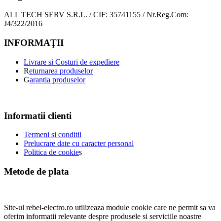
ALL TECH SERV S.R.L. / CIF: 35741155 / Nr.Reg.Com:
J4/322/2016
INFORMAŢII
Livrare si Costuri de expediere
R
eturnarea produselor
G
arantia produselor
Informatii clienti
Termeni si conditii
Prelucrare date cu caracter personal
Politica de cookie
s
Metode de plata
Site-ul rebel-electro.ro utilizeaza module cookie care ne permit sa va
oferim informatii relevante despre produsele si serviciile noastre