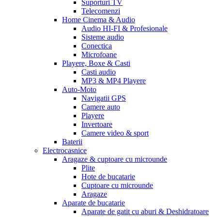
Suporturi TV
Telecomenzi
Home Cinema & Audio
Audio HI-FI & Profesionale
Sisteme audio
Conectica
Microfoane
Playere, Boxe & Casti
Casti audio
MP3 & MP4 Playere
Auto-Moto
Navigatii GPS
Camere auto
Playere
Invertoare
Camere video & sport
Baterii
Electrocasnice
Aragaze & cuptoare cu microunde
Plite
Hote de bucatarie
Cuptoare cu microunde
Aragaze
Aparate de bucatarie
Aparate de gatit cu aburi & Deshidratoare