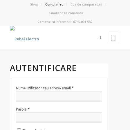
Shop
Contul meu
Cos de cumparaturi
Finalizeaza comanda
Comenzi si informatii: 0740.091.530
AUTENTIFICARE
*
Nume utilizator sau adresă email
*
Parolă