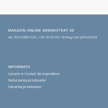
MAGAZIN ONLINE ADMINISTRAT DE
ALL TECH SERV S.R.L. / CIF: 35741155 / Nr.Reg.Com: J4/322/2016
INFORMAŢII
Livrare si Costuri de expediere
R
eturnarea produselor
G
arantia produselor