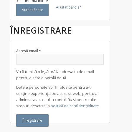
Ține-mă minte
Ai uitat parola?
Autentificare
ÎNREGISTRARE
*
Adresă email
Va fi trimisă o legătură la adresa ta de email
pentru a seta o parolă nouă.
Datele personale vor fi folosite pentru a-ți
susține experiența pe acest sit web, pentru a
administra accesul la contul tău și pentru alte
scopuri descrise în
politică de confidențialitate
.
Înregistrare