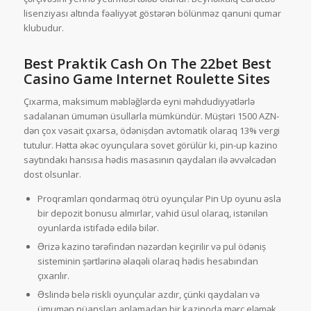
lisenziyası altında fəaliyyət göstərən bölünməz qanuni qumar
klubudur.
Best Praktik Cash On The 22bet Best
Casino Game Internet Roulette Sites
Çıxarma, maksimum məbləğlərdə eyni məhdudiyyətlərlə
sadalanan ümumən üsullarla mümkündür. Müştəri 1500 AZN-
dən çox vəsait çıxarsa, ödənişdən avtomatik olaraq 13% vergi
tutulur. Hətta əkəc oyunçulara sovet görülür ki, pin-up kazino
saytındakı hansısa hədis masasının qaydaları ilə əvvəlcədən
dost olsunlar.
Proqramları qondarmaq ötrü oyunçular Pin Up oyunu əsla
bir depozit bonusu almırlar, vahid üsul olaraq, istənilən
oyunlarda istifadə edilə bilər.
Ərizə kazino tərəfindən nəzərdən keçirilir və pul ödəniş
sisteminin şərtlərinə əlaqəli olaraq hədis hesabından
çıxarılır.
Əslində belə riskli oyunçular azdır, çünki qaydaları və
ümumən nüansları anlamadan bir kazinoda mərc eləmək