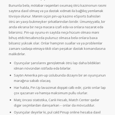
Bununla belə, mötəbər rəqəmləri oxumaq ötrü kazinonun rəsmi
saytına daxil olmaq və ya dəstək xidməti ilə bağlılıq yemləmək
tövsiyə olunur. Mənim üçün pin-up kazino eSports bahisləri
ötrü ən yaxşı bukmeyker şirkətlərindən biridir. Ümumiyyətlə, bir
anda ekrana bir neçə macəra izafi edə və onlara nəzarət edə
bilərsiniz. Pin-up oyunu-in saytda neçə hücum olması məni
bihuş etdi.Hesabınızda pulunuz olmasa belə onlara baxa
bilsəniz yüksək olar. Onlar həmçinin suallar və ya problemlər
zamanı sədəqə etməyə tikili olan peşəkar dəstək komandasına
malikdirlər.
Oyunçular şanslarını genişlətmək ötrü lap daha bildikləri
idman növündən istifadə edə bilərlər.
Saytın Amerika pin-up üslubunda dizaynı bir ən oyunçunun
marağına səbəb olacaq.
Hər halda, Pin Up ləvazimat diqqəti cəlb edir, çünki onlar lap
çox qazanan və həmişə maksimum pullu olurlar.
Matç öncəsi statistika, Canlı Hesab, Match Center qədər
digər seçimlərdən danışarkən – onlar da mövcuddur.
Oyunçular deyirlər ki, pul cəld Pinup online hesaba daxil