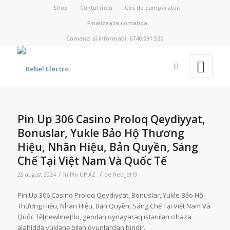
Shop
Contul meu
Cos de cumparaturi
Finalizeaza comanda
Comenzi si informatii: 0740.091.530
Pin Up 306 Casino Proloq Qeydiyyat,
Bonuslar, Yukle Bảo Hộ Thương
Hiệu, Nhãn Hiệu, Bản Quyền, Sáng
Chế Tại Việt Nam Và Quốc Tế
/
/
25 august 2024
în
Pin UP AZ
de
Reb_el19
Pin Up 306 Casino Proloq Qeydiyyat, Bonuslar, Yukle Bảo Hộ
Thương Hiệu, Nhãn Hiệu, Bản Quyền, Sáng Chế Tại Việt Nam Và
Quốc Tế
[newline]Bu, gendən oynayaraq istənilən cihaza
əlahiddə yüklənə bilən oyunlardan biridir.