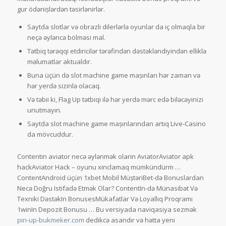
gur ödənişlərdən təsirlənirlər.
Saytda slotlar və obrazli dilerlərlə oyunlar da iç olmaqla bir
neçə əyləncə bölməsi mal.
Tətbiq tərəqqi etdiricilər tərəfindən dəstəkləndiyindən elliklə
məlumatlar aktualdır.
Buna üçün də slot machine game maşınları hər zaman və
hər yerdə sizinlə olacaq.
Və təbii ki, Flag Up tətbiqi ilə hər yerdə mərc edə biləcəyinizi
unutmayın.
Saytda slot machine game maşınlarından artıq Live-Casino
da mövcuddur.
Contentin aviator necə əylənmək olarin AviatorAviator apk
hackAviator Hack – oyunu xinclamaq mümkündürm …
ContentAndroid üçün 1xbet Mobil MüştəriBet-də Bonuslardan
Necə Doğru Istifadə Etmək Olar? ContentIn-də Münasibət Və
Texniki DəstəkIn BonusesMükafatlar Və Loyallıq Proqramı
1winIn Depozit Bonusu … Bu versiyada naviqasiya sezmək
pin-up-bukmeker.com
dedikcə asandır və hətta yeni