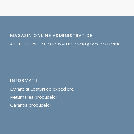
MAGAZIN ONLINE ADMINISTRAT DE
ALL TECH SERV S.R.L. / CIF: 35741155 / Nr.Reg.Com: J4/322/2016
INFORMAŢII
Livrare si Costuri de expediere
R
eturnarea produselor
G
arantia produselor