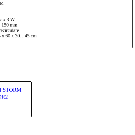
uc.
c x 3 W
e: 150 mm
recirculare
4 x 60 x 30…45 cm
/H STORM
OR2