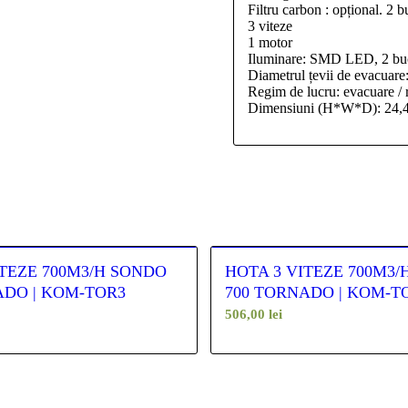
Filtru carbon : opțional. 2 b
3 viteze
1 motor
Iluminare: SMD LED, 2 bu
Diametrul țevii de evacuar
Regim de lucru: evacuare / 
Dimensiuni (H*W*D): 24,
ITEZE 700M3/H SONDO
HOTA 3 VITEZE 700M3
ADO | KOM-TOR3
700 TORNADO | KOM-T
506,00
lei