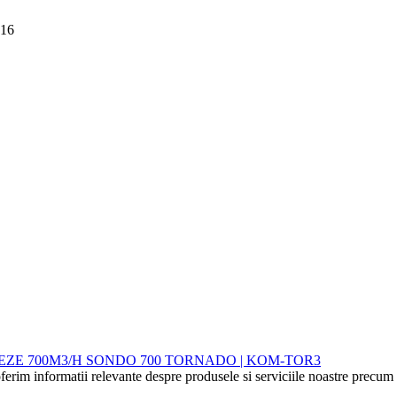
016
TEZE 700M3/H SONDO 700 TORNADO | KOM-TOR3
ferim informatii relevante despre produsele si serviciile noastre precum s