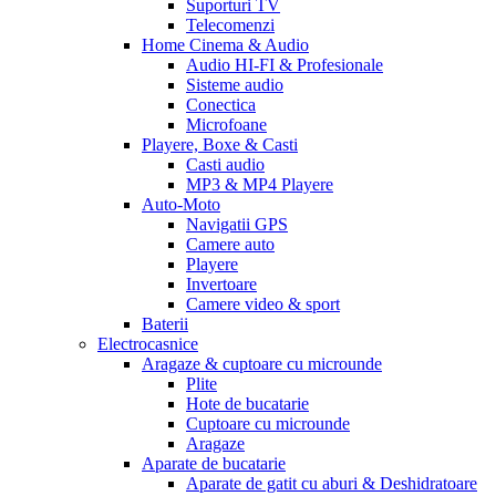
Suporturi TV
Telecomenzi
Home Cinema & Audio
Audio HI-FI & Profesionale
Sisteme audio
Conectica
Microfoane
Playere, Boxe & Casti
Casti audio
MP3 & MP4 Playere
Auto-Moto
Navigatii GPS
Camere auto
Playere
Invertoare
Camere video & sport
Baterii
Electrocasnice
Aragaze & cuptoare cu microunde
Plite
Hote de bucatarie
Cuptoare cu microunde
Aragaze
Aparate de bucatarie
Aparate de gatit cu aburi & Deshidratoare