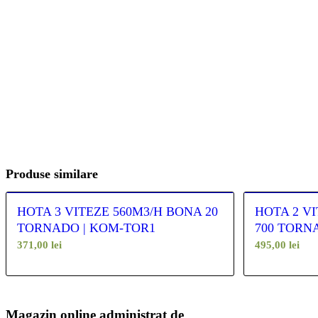
Produse similare
HOTA 3 VITEZE 560M3/H BONA 20
HOTA 2 V
TORNADO | KOM-TOR1
700 TORN
371,00
lei
495,00
lei
Magazin online administrat de