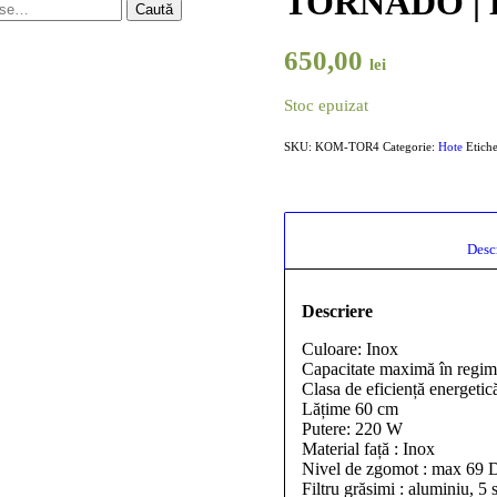
TORNADO |
Caută
650,00
lei
Stoc epuizat
SKU:
KOM-TOR4
Categorie:
Hote
Etich
Descriere
Culoare: Inox
Capacitate maximă în regim 
Clasa de eficiență energetic
Lățime 60 cm
Putere: 220 W
Material față : Inox
Nivel de zgomot : max 69 
Filtru grăsimi : aluminiu, 5 s