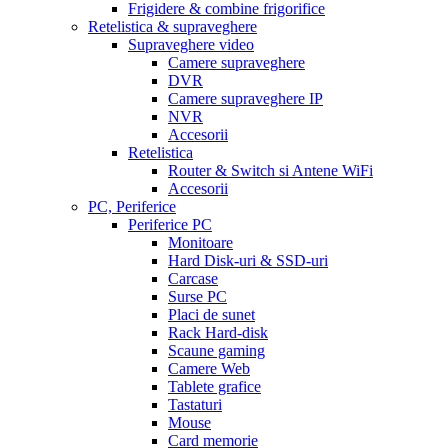
Frigidere & combine frigorifice
Retelistica & supraveghere
Supraveghere video
Camere supraveghere
DVR
Camere supraveghere IP
NVR
Accesorii
Retelistica
Router & Switch si Antene WiFi
Accesorii
PC, Periferice
Periferice PC
Monitoare
Hard Disk-uri & SSD-uri
Carcase
Surse PC
Placi de sunet
Rack Hard-disk
Scaune gaming
Camere Web
Tablete grafice
Tastaturi
Mouse
Card memorie