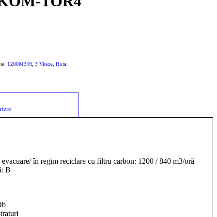
 KOM-TOR4
ete:
1200M3/H
,
3 Viteze
,
Hota
						Descriere					
evacuare/ în regim reciclare cu filtru carbon: 1200 / 840 m3/oră
ă: B
Db
traturi