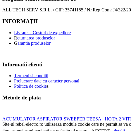
ALL TECH SERV S.R.L. / CIF: 35741155 / Nr.Reg.Com: J4/322/2
INFORMAŢII
Livrare si Costuri de expediere
R
eturnarea produselor
G
arantia produselor
Informatii clienti
Termeni si conditii
Prelucrare date cu caracter personal
Politica de cookie
s
Metode de plata
ACUMULATOR ASPIRATOR SWEEPER TEESA
HOTA 2 VI
Site-ul rebel-electro.ro utilizeaza module cookie care ne permit sa va o
dvs., atunci cand navigati pe website-ul nostru..
ACCEPT
detalii...