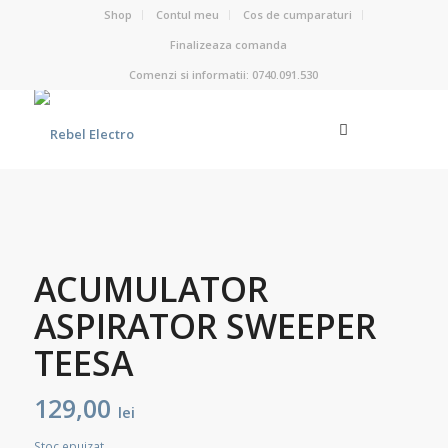
Shop
Contul meu
Cos de cumparaturi
Finalizeaza comanda
Comenzi si informatii: 0740.091.530
ACUMULATOR
ASPIRATOR SWEEPER
TEESA
129,00
lei
Stoc epuizat