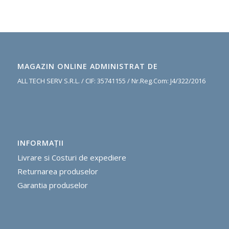
MAGAZIN ONLINE ADMINISTRAT DE
ALL TECH SERV S.R.L. / CIF: 35741155 / Nr.Reg.Com: J4/322/2016
INFORMAŢII
Livrare si Costuri de expediere
R
eturnarea produselor
G
arantia produselor