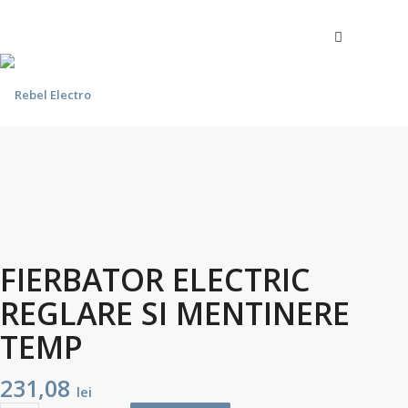
Shop
Contul meu
Cos de cumparaturi
Finalizeaza comanda
Comenzi si informatii: 0740.091.530
FIERBATOR ELECTRIC
REGLARE SI MENTINERE
TEMP
231,08
lei