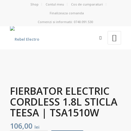
Shop
Contul meu
Cos de cumparaturi
Finalizeaza comanda
Comenzi si informatii: 0740.091.530
FIERBATOR ELECTRIC
CORDLESS 1.8L STICLA
TEESA | TSA1510W
106,00
lei