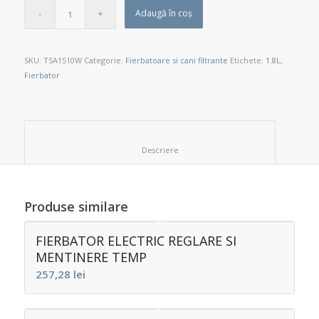
Adaugă în coș
SKU:
TSA1510W
Categorie:
Fierbatoare si cani filtrante
Etichete:
1.8L
,
Fierbator
						Descriere					
Produse similare
FIERBATOR ELECTRIC REGLARE SI
MENTINERE TEMP
257,28
lei