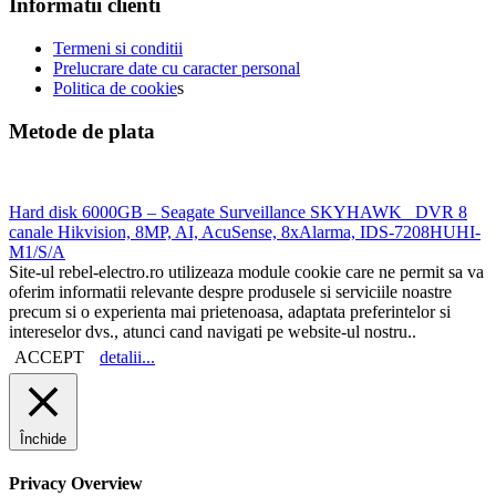
Informatii clienti
Termeni si conditii
Prelucrare date cu caracter personal
Politica de cookie
s
Metode de plata
Hard disk 6000GB – Seagate Surveillance SKYHAWK
DVR 8
canale Hikvision, 8MP, AI, AcuSense, 8xAlarma, IDS-7208HUHI-
M1/S/A
Site-ul rebel-electro.ro utilizeaza module cookie care ne permit sa va
oferim informatii relevante despre produsele si serviciile noastre
precum si o experienta mai prietenoasa, adaptata preferintelor si
intereselor dvs., atunci cand navigati pe website-ul nostru..
ACCEPT
detalii...
Închide
Privacy Overview