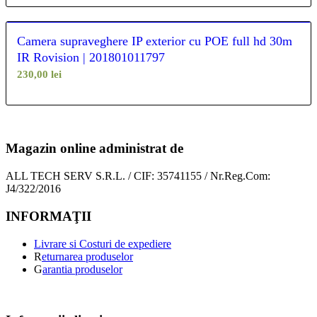
Camera supraveghere IP exterior cu POE full hd 30m
IR Rovision | 201801011797
230,00
lei
Magazin online administrat de
ALL TECH SERV S.R.L. / CIF: 35741155 / Nr.Reg.Com:
J4/322/2016
INFORMAŢII
Livrare si Costuri de expediere
R
eturnarea produselor
G
arantia produselor