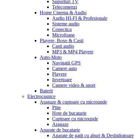
Suporturi TV
Telecomenzi
Home Cinema & Audio
Audio HI-FI & Profesionale
Sisteme audio
Conectica
Microfoane
Playere, Boxe & Casti
Casti audio
MP3 & MP4 Playere
Auto-Moto
Navigatii GPS
Camere auto
Playere
Invertoare
Camere video & sport
Baterii
Electrocasnice
Aragaze & cuptoare cu microunde
Plite
Hote de bucatarie
Cuptoare cu microunde
Aragaze
Aparate de bucatarie
Aparate de gatit cu aburi & Deshidratoare