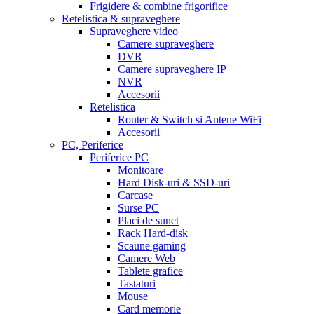
Frigidere & combine frigorifice
Retelistica & supraveghere
Supraveghere video
Camere supraveghere
DVR
Camere supraveghere IP
NVR
Accesorii
Retelistica
Router & Switch si Antene WiFi
Accesorii
PC, Periferice
Periferice PC
Monitoare
Hard Disk-uri & SSD-uri
Carcase
Surse PC
Placi de sunet
Rack Hard-disk
Scaune gaming
Camere Web
Tablete grafice
Tastaturi
Mouse
Card memorie