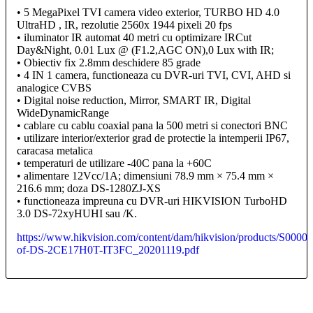
• 5 MegaPixel TVI camera video exterior, TURBO HD 4.0
UltraHD , IR, rezolutie 2560x 1944 pixeli 20 fps
• iluminator IR automat 40 metri cu optimizare IRCut
Day&Night, 0.01 Lux @ (F1.2,AGC ON),0 Lux with IR;
• Obiectiv fix 2.8mm deschidere 85 grade
• 4 IN 1 camera, functioneaza cu DVR-uri TVI, CVI, AHD si
analogice CVBS
• Digital noise reduction, Mirror, SMART IR, Digital
WideDynamicRange
• cablare cu cablu coaxial pana la 500 metri si conectori BNC
• utilizare interior/exterior grad de protectie la intemperii IP67,
caracasa metalica
• temperaturi de utilizare -40C pana la +60C
• alimentare 12Vcc/1A; dimensiuni 78.9 mm × 75.4 mm ×
216.6 mm; doza DS-1280ZJ-XS
• functioneaza impreuna cu DVR-uri HIKVISION TurboHD
3.0 DS-72xyHUHI sau /K.
https://www.hikvision.com/content/dam/hikvision/products/S
of-DS-2CE17H0T-IT3FC_20201119.pdf