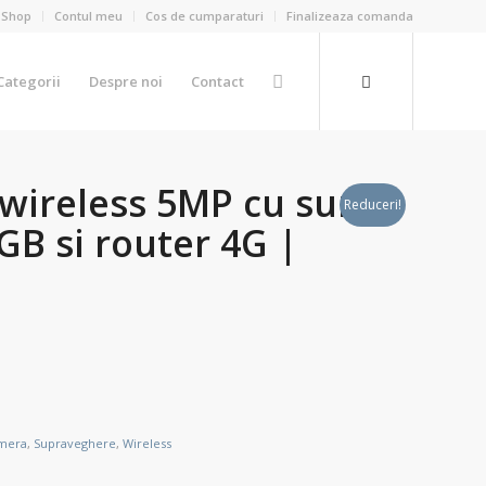
Shop
Contul meu
Cos de cumparaturi
Finalizeaza comanda
Categorii
Despre noi
Contact
wireless 5MP cu sursa
Reduceri!
GB si router 4G |
mera
,
Supraveghere
,
Wireless