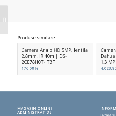
Camera IP Hikvision
DS-2CD1041-I (4MP,
2,8mm, 0,01 lx, IR max.
30m)
Produse similare
Camera Analo HD 5MP, lentila
Camera
2.8mm, IR 40m | DS-
Dahua 
2CE78H0T-IT3F
1.3 MP
176,00
lei
4.023,8
MAGAZIN ONLINE
INFORM
ADMINISTRAT DE
Livrare si