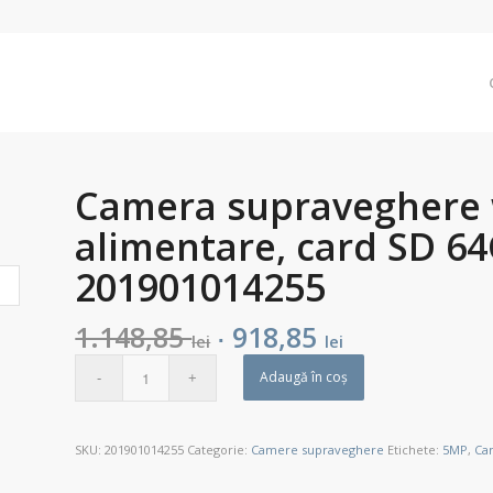
Camera supraveghere 
alimentare, card SD 64
201901014255
1.148,85
918,85
Prețul
Prețul
lei
lei
inițial
curent
Adaugă în coș
a
este:
fost:
918,85 lei.
1.148,85 lei.
SKU:
201901014255
Categorie:
Camere supraveghere
Etichete:
5MP
,
Ca