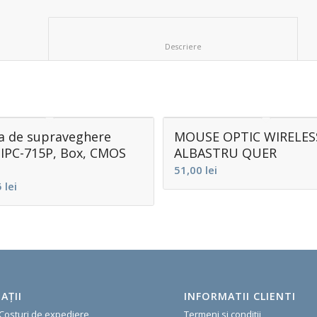
						Descriere					
 de supraveghere
MOUSE OPTIC WIRELES
IPC-715P, Box, CMOS
ALBASTRU QUER
51,00
lei
5
lei
AŢII
INFORMATII CLIENTI
 Costuri de expediere
Termeni si conditii