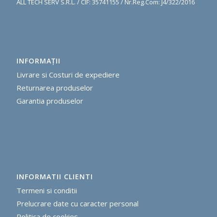
ALL TECH SERV S.R.L. / CIF: 35741155 / Nr.Reg.Com: J4/322/2016
INFORMAŢII
Livrare si Costuri de expediere
R
eturnarea produselor
G
arantia produselor
INFORMATII CLIENTI
Termeni si conditii
Prelucrare date cu caracter personal
Politica de cookie
s