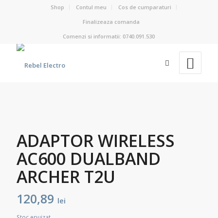
Shop
Contul meu
Cos de cumparaturi
Finalizeaza comanda
Comenzi si informatii: 0740.091.530
ADAPTOR WIRELESS
AC600 DUALBAND
ARCHER T2U
120,89
lei
Stoc epuizat