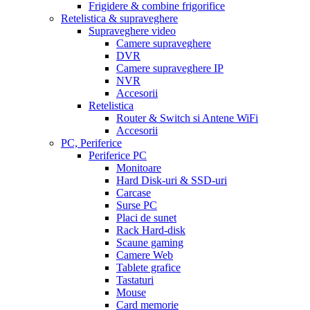
Frigidere & combine frigorifice
Retelistica & supraveghere
Supraveghere video
Camere supraveghere
DVR
Camere supraveghere IP
NVR
Accesorii
Retelistica
Router & Switch si Antene WiFi
Accesorii
PC, Periferice
Periferice PC
Monitoare
Hard Disk-uri & SSD-uri
Carcase
Surse PC
Placi de sunet
Rack Hard-disk
Scaune gaming
Camere Web
Tablete grafice
Tastaturi
Mouse
Card memorie