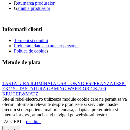
R
eturnarea produselor
G
arantia produselor
Informatii clienti
Termeni si conditii
Prelucrare date cu caracter personal
Politica de cookie
s
Metode de plata
TASTATURA ILUMINATA USB TOKYO ESPERANZA | ESP-
EK115
TASTATURA GAMING WARRIOR GK-100
KRUGER&MATZ
Site-ul rebel-electro.ro utilizeaza module cookie care ne permit sa va
oferim informatii relevante despre produsele si serviciile noastre
precum si o experienta mai prietenoasa, adaptata preferintelor si
intereselor dvs., atunci cand navigati pe website-ul nostru..
ACCEPT
detalii...