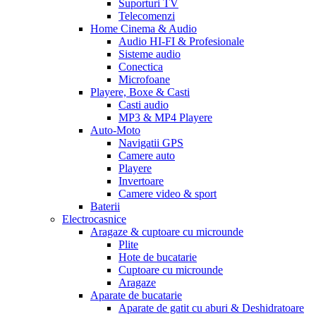
Suporturi TV
Telecomenzi
Home Cinema & Audio
Audio HI-FI & Profesionale
Sisteme audio
Conectica
Microfoane
Playere, Boxe & Casti
Casti audio
MP3 & MP4 Playere
Auto-Moto
Navigatii GPS
Camere auto
Playere
Invertoare
Camere video & sport
Baterii
Electrocasnice
Aragaze & cuptoare cu microunde
Plite
Hote de bucatarie
Cuptoare cu microunde
Aragaze
Aparate de bucatarie
Aparate de gatit cu aburi & Deshidratoare