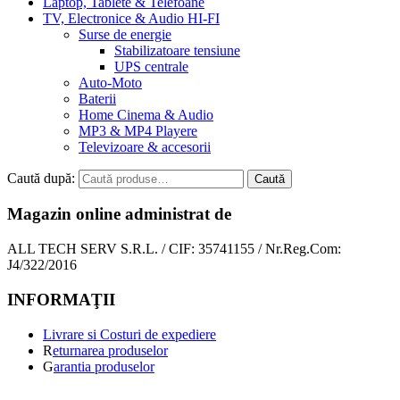
Laptop, Tablete & Telefoane
TV, Electronice & Audio HI-FI
Surse de energie
Stabilizatoare tensiune
UPS centrale
Auto-Moto
Baterii
Home Cinema & Audio
MP3 & MP4 Playere
Televizoare & accesorii
Caută după:
Caută
Magazin online administrat de
ALL TECH SERV S.R.L. / CIF: 35741155 / Nr.Reg.Com:
J4/322/2016
INFORMAŢII
Livrare si Costuri de expediere
R
eturnarea produselor
G
arantia produselor