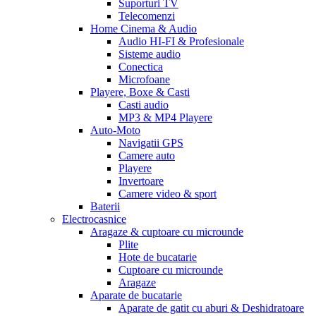
Suporturi TV
Telecomenzi
Home Cinema & Audio
Audio HI-FI & Profesionale
Sisteme audio
Conectica
Microfoane
Playere, Boxe & Casti
Casti audio
MP3 & MP4 Playere
Auto-Moto
Navigatii GPS
Camere auto
Playere
Invertoare
Camere video & sport
Baterii
Electrocasnice
Aragaze & cuptoare cu microunde
Plite
Hote de bucatarie
Cuptoare cu microunde
Aragaze
Aparate de bucatarie
Aparate de gatit cu aburi & Deshidratoare