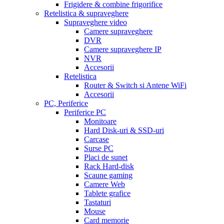
Frigidere & combine frigorifice
Retelistica & supraveghere
Supraveghere video
Camere supraveghere
DVR
Camere supraveghere IP
NVR
Accesorii
Retelistica
Router & Switch si Antene WiFi
Accesorii
PC, Periferice
Periferice PC
Monitoare
Hard Disk-uri & SSD-uri
Carcase
Surse PC
Placi de sunet
Rack Hard-disk
Scaune gaming
Camere Web
Tablete grafice
Tastaturi
Mouse
Card memorie