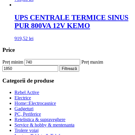
UPS CENTRALE TERMICE SINUS
PUR 800VA 12V KEMO
919,52
lei
Price
Preț minim
Preț maxim
Filtrează
Categorii de produse
Rebel Active
Electrice
Home::Electrocasnice
Gadgeturi
PC, Periferice
Retelistica & supraveghere
Service & hobby & mentenanta
Trolere voiaj