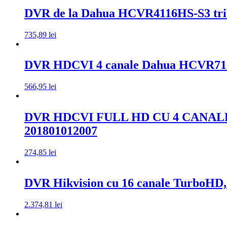
DVR de la Dahua HCVR4116HS-S3 tribr
735,89
lei
DVR HDCVI 4 canale Dahua HCVR71
566,95
lei
DVR HDCVI FULL HD CU 4 CANALE
201801012007
274,85
lei
DVR Hikvision cu 16 canale TurboH
2.374,81
lei