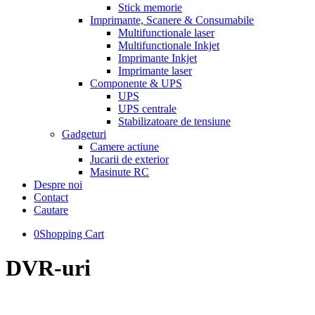
Stick memorie
Imprimante, Scanere & Consumabile
Multifunctionale laser
Multifunctionale Inkjet
Imprimante Inkjet
Imprimante laser
Componente & UPS
UPS
UPS centrale
Stabilizatoare de tensiune
Gadgeturi
Camere actiune
Jucarii de exterior
Masinute RC
Despre noi
Contact
Cautare
0
Shopping Cart
DVR-uri