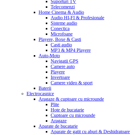
Suporturi TV
Telecomenzi
Home Cinema & Audio
Audio HI-FI & Profesionale
Sisteme audio
Conectica
Microfoane
Playere, Boxe & Casti
Casti audio
MP3 & MP4 Playere
Auto-Moto
Navigatii GPS
Camere auto
Playere
Invertoare
Camere video & sport
Baterii
Electrocasnice
Aragaze & cuptoare cu microunde
Plite
Hote de bucatarie
Cuptoare cu microunde
Aragaze
Aparate de bucatarie
Aparate de gatit cu aburi & Deshidratoare