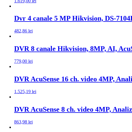
1.619,00
lei
Dvr 4 canale 5 MP Hikvision, DS-71
482,86
lei
DVR 8 canale Hikvision, 8MP, AI, A
779,00
lei
DVR AcuSense 16 ch. video 4MP, Anal
1.525,19
lei
DVR AcuSense 8 ch. video 4MP, Anali
863,98
lei