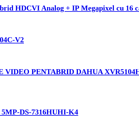
id HDCVI Analog + IP Megapixel cu 16 ca
04C-V2
 VIDEO PENTABRID DAHUA XVR5104HS-
D, 5MP-DS-7316HUHI-K4