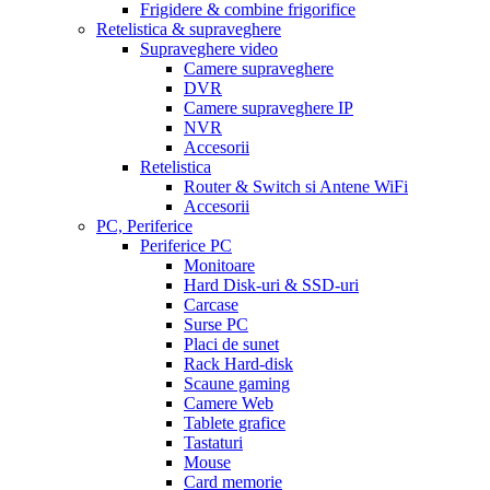
Frigidere & combine frigorifice
Retelistica & supraveghere
Supraveghere video
Camere supraveghere
DVR
Camere supraveghere IP
NVR
Accesorii
Retelistica
Router & Switch si Antene WiFi
Accesorii
PC, Periferice
Periferice PC
Monitoare
Hard Disk-uri & SSD-uri
Carcase
Surse PC
Placi de sunet
Rack Hard-disk
Scaune gaming
Camere Web
Tablete grafice
Tastaturi
Mouse
Card memorie