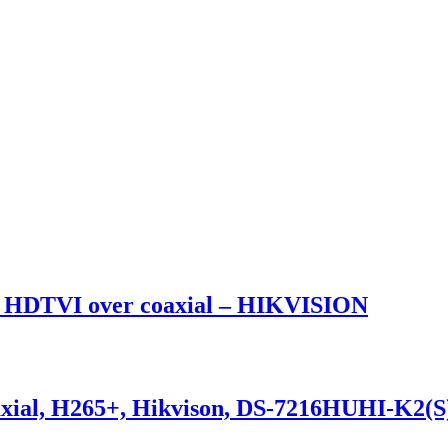
O HDTVI over coaxial – HIKVISION
oaxial, H265+, Hikvison, DS-7216HUHI-K2(S