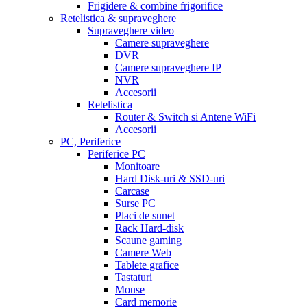
Frigidere & combine frigorifice
Retelistica & supraveghere
Supraveghere video
Camere supraveghere
DVR
Camere supraveghere IP
NVR
Accesorii
Retelistica
Router & Switch si Antene WiFi
Accesorii
PC, Periferice
Periferice PC
Monitoare
Hard Disk-uri & SSD-uri
Carcase
Surse PC
Placi de sunet
Rack Hard-disk
Scaune gaming
Camere Web
Tablete grafice
Tastaturi
Mouse
Card memorie