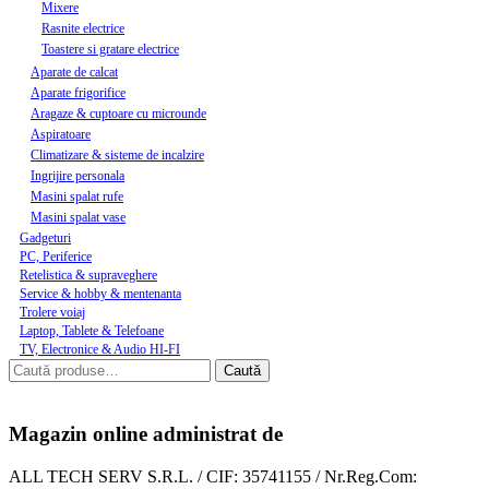
Mixere
Rasnite electrice
Toastere si gratare electrice
Aparate de calcat
Aparate frigorifice
Aragaze & cuptoare cu microunde
Aspiratoare
Climatizare & sisteme de incalzire
Ingrijire personala
Masini spalat rufe
Masini spalat vase
Gadgeturi
PC, Periferice
Retelistica & supraveghere
Service & hobby & mentenanta
Trolere voiaj
Laptop, Tablete & Telefoane
TV, Electronice & Audio HI-FI
Caută
Magazin online administrat de
ALL TECH SERV S.R.L. / CIF: 35741155 / Nr.Reg.Com: