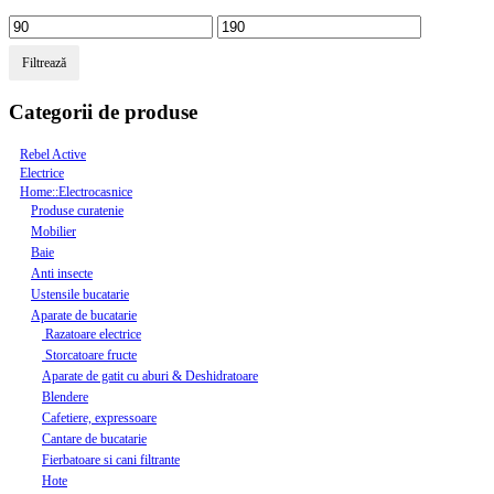
Filtrează
Categorii de produse
Rebel Active
Electrice
Home::Electrocasnice
Produse curatenie
Mobilier
Baie
Anti insecte
Ustensile bucatarie
Aparate de bucatarie
Razatoare electrice
Storcatoare fructe
Aparate de gatit cu aburi & Deshidratoare
Blendere
Cafetiere, expressoare
Cantare de bucatarie
Fierbatoare si cani filtrante
Hote