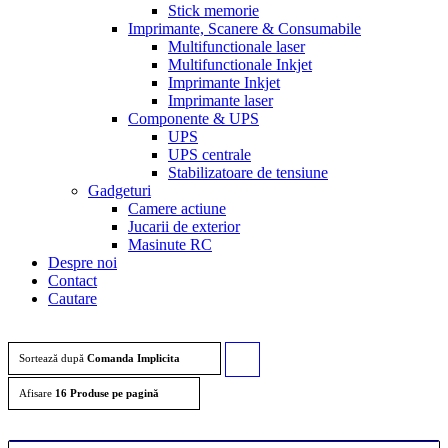
Stick memorie
Imprimante, Scanere & Consumabile
Multifunctionale laser
Multifunctionale Inkjet
Imprimante Inkjet
Imprimante laser
Componente & UPS
UPS
UPS centrale
Stabilizatoare de tensiune
Gadgeturi
Camere actiune
Jucarii de exterior
Masinute RC
Despre noi
Contact
Cautare
Sortează după
Comanda Implicita
Click
pentru
Afisare
16 Produse pe pagină
ordonarea