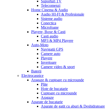
Suporturi TV
Telecomenzi
Home Cinema & Audio
Audio HI-FI & Profesionale
Sisteme audio
Conectica
Microfoane
Playere, Boxe & Casti
Casti audio
MP3 & MP4 Playere
Auto-Moto
Navigatii GPS
Camere auto
Playere
Invertoare
Camere video & sport
Baterii
Electrocasnice
Aragaze & cuptoare cu microunde
Plite
Hote de bucatarie
Cuptoare cu microunde
Aragaze
Aparate de bucatarie
Aparate de gatit cu aburi & Deshidratoare