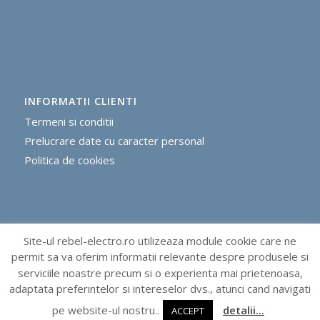
INFORMATII CLIENTI
Termeni si conditii
Prelucrare date cu caracter personal
Politica de cookie
s
Site-ul rebel-electro.ro utilizeaza module cookie care ne
METODE DE PLATA
permit sa va oferim informatii relevante despre produsele si
serviciile noastre precum si o experienta mai prietenoasa,
adaptata preferintelor si intereselor dvs., atunci cand navigati
pe website-ul nostru..
detalii...
ACCEPT