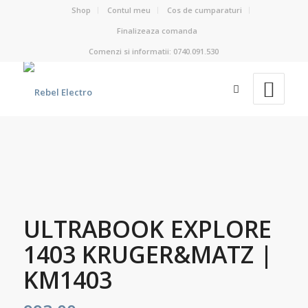
Shop
Contul meu
Cos de cumparaturi
Finalizeaza comanda
Comenzi si informatii: 0740.091.530
ULTRABOOK EXPLORE
1403 KRUGER&MATZ |
KM1403