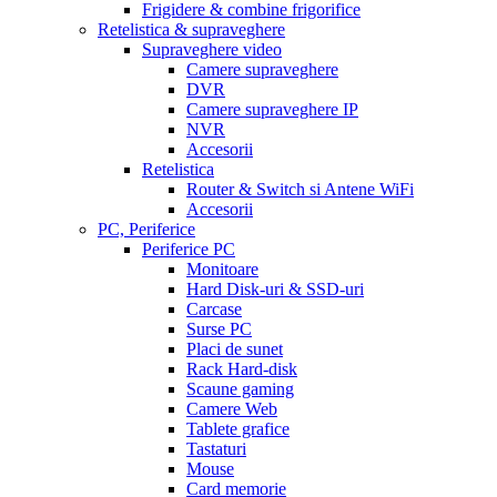
Frigidere & combine frigorifice
Retelistica & supraveghere
Supraveghere video
Camere supraveghere
DVR
Camere supraveghere IP
NVR
Accesorii
Retelistica
Router & Switch si Antene WiFi
Accesorii
PC, Periferice
Periferice PC
Monitoare
Hard Disk-uri & SSD-uri
Carcase
Surse PC
Placi de sunet
Rack Hard-disk
Scaune gaming
Camere Web
Tablete grafice
Tastaturi
Mouse
Card memorie