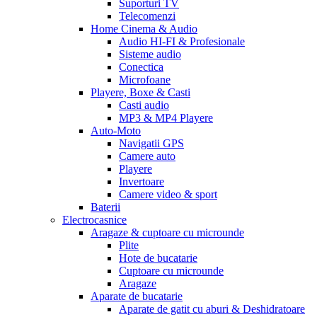
Suporturi TV
Telecomenzi
Home Cinema & Audio
Audio HI-FI & Profesionale
Sisteme audio
Conectica
Microfoane
Playere, Boxe & Casti
Casti audio
MP3 & MP4 Playere
Auto-Moto
Navigatii GPS
Camere auto
Playere
Invertoare
Camere video & sport
Baterii
Electrocasnice
Aragaze & cuptoare cu microunde
Plite
Hote de bucatarie
Cuptoare cu microunde
Aragaze
Aparate de bucatarie
Aparate de gatit cu aburi & Deshidratoare