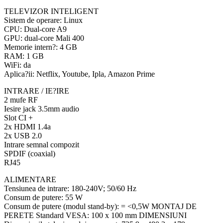
TELEVIZOR INTELIGENT
Sistem de operare: Linux
CPU: Dual-core A9
GPU: dual-core Mali 400
Memorie intern?: 4 GB
RAM: 1 GB
WiFi: da
Aplica?ii: Netflix, Youtube, Ipla, Amazon Prime
INTRARE / IE?IRE
2 mufe RF
Iesire jack 3.5mm audio
Slot CI +
2x HDMI 1.4a
2x USB 2.0
Intrare semnal compozit
SPDIF (coaxial)
RJ45
ALIMENTARE
Tensiunea de intrare: 180-240V; 50/60 Hz
Consum de putere: 55 W
Consum de putere (modul stand-by): = <0,5W MONTAJ DE
PERETE Standard VESA: 100 x 100 mm DIMENSIUNI