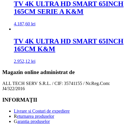
TV 4K ULTRA HD SMART 65INCH
165CM SERIE A K&M
4.187,60
lei
TV 4K ULTRA HD SMART 65INCH
165CM K&M
2.952,12
lei
Magazin online administrat de
ALL TECH SERV S.R.L. / CIF: 35741155 / Nr.Reg.Com:
J4/322/2016
INFORMAŢII
Livrare si Costuri de expediere
R
eturnarea produselor
G
arantia produselor