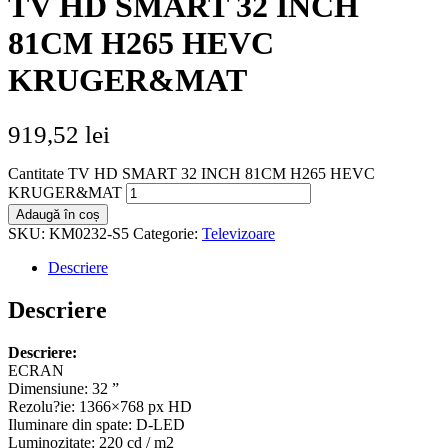
TV HD SMART 32 INCH
81CM H265 HEVC
KRUGER&MAT
919,52
lei
Cantitate TV HD SMART 32 INCH 81CM H265 HEVC
KRUGER&MAT
Adaugă în coș
SKU:
KM0232-S5
Categorie:
Televizoare
Descriere
Descriere
Descriere:
ECRAN
Dimensiune: 32 ”
Rezolu?ie: 1366×768 px HD
Iluminare din spate: D-LED
Luminozitate: 220 cd / m2