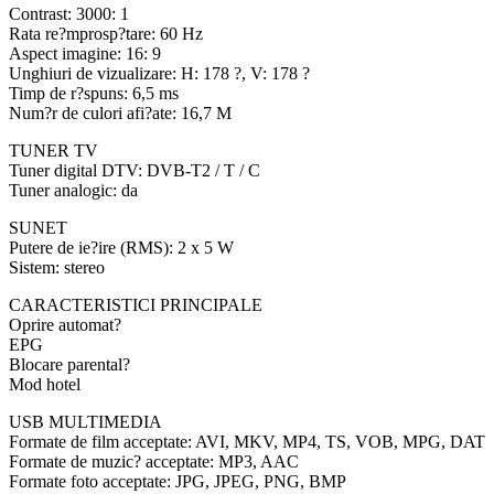
Contrast: 3000: 1
Rata re?mprosp?tare: 60 Hz
Aspect imagine: 16: 9
Unghiuri de vizualizare: H: 178 ?, V: 178 ?
Timp de r?spuns: 6,5 ms
Num?r de culori afi?ate: 16,7 M
TUNER TV
Tuner digital DTV: DVB-T2 / T / C
Tuner analogic: da
SUNET
Putere de ie?ire (RMS): 2 x 5 W
Sistem: stereo
CARACTERISTICI PRINCIPALE
Oprire automat?
EPG
Blocare parental?
Mod hotel
USB MULTIMEDIA
Formate de film acceptate: AVI, MKV, MP4, TS, VOB, MPG, DAT
Formate de muzic? acceptate: MP3, AAC
Formate foto acceptate: JPG, JPEG, PNG, BMP