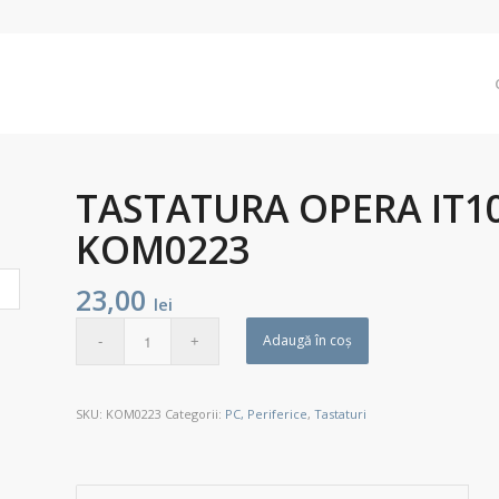
TASTATURA OPERA IT10
KOM0223
23,00
lei
Adaugă în coș
SKU:
KOM0223
Categorii:
PC, Periferice
,
Tastaturi