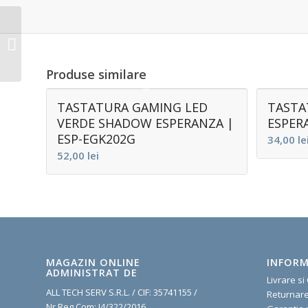
KIT MULTIMEDIA
WIRELESS
TASTATURA&MOUSE
INTEX | KOM0018
Produse similare
TASTATURA GAMING LED
TASTA
VERDE SHADOW ESPERANZA |
ESPER
ESP-EGK202G
34,00
le
52,00
lei
MAGAZIN ONLINE
INFORM
ADMINISTRAT DE
Livrare si
ALL TECH SERV S.R.L. / CIF: 35741155 /
R
eturnar
Nr.Reg.Com: J4/322/2016