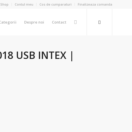
Shop
Contul meu
Cos de cumparaturi
Finalizeaza comanda
Categorii
Despre noi
Contact
18 USB INTEX |