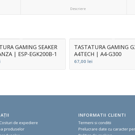
						Descriere					
TURA GAMING SEAKER
TASTATURA GAMING G
ANZA | ESP-EGK200B-1
A4TECH | A4-G300
i
67,00
lei
AŢII
INFORMATII CLIENTI
 Costuri de expediere
Termeni si conditii
ea produselor
Prelucrare date cu caracter pe