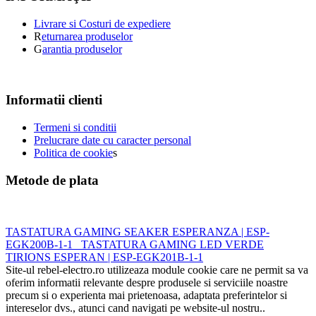
Livrare si Costuri de expediere
R
eturnarea produselor
G
arantia produselor
Informatii clienti
Termeni si conditii
Prelucrare date cu caracter personal
Politica de cookie
s
Metode de plata
TASTATURA GAMING SEAKER ESPERANZA | ESP-
EGK200B-1-1
TASTATURA GAMING LED VERDE
TIRIONS ESPERAN | ESP-EGK201B-1-1
Site-ul rebel-electro.ro utilizeaza module cookie care ne permit sa va
oferim informatii relevante despre produsele si serviciile noastre
precum si o experienta mai prietenoasa, adaptata preferintelor si
intereselor dvs., atunci cand navigati pe website-ul nostru..