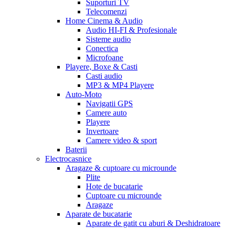
Suporturi TV
Telecomenzi
Home Cinema & Audio
Audio HI-FI & Profesionale
Sisteme audio
Conectica
Microfoane
Playere, Boxe & Casti
Casti audio
MP3 & MP4 Playere
Auto-Moto
Navigatii GPS
Camere auto
Playere
Invertoare
Camere video & sport
Baterii
Electrocasnice
Aragaze & cuptoare cu microunde
Plite
Hote de bucatarie
Cuptoare cu microunde
Aragaze
Aparate de bucatarie
Aparate de gatit cu aburi & Deshidratoare