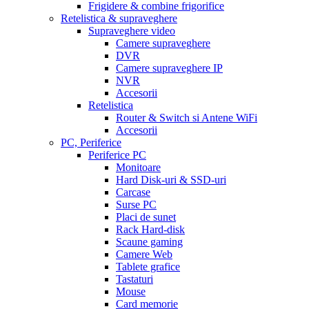
Frigidere & combine frigorifice
Retelistica & supraveghere
Supraveghere video
Camere supraveghere
DVR
Camere supraveghere IP
NVR
Accesorii
Retelistica
Router & Switch si Antene WiFi
Accesorii
PC, Periferice
Periferice PC
Monitoare
Hard Disk-uri & SSD-uri
Carcase
Surse PC
Placi de sunet
Rack Hard-disk
Scaune gaming
Camere Web
Tablete grafice
Tastaturi
Mouse
Card memorie