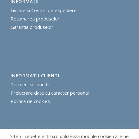
INFORMAŢII
Livrare si Costuri de expediere
R
eturnarea produselor
G
arantia produselor
INFORMATII CLIENTI
Termeni si conditii
Prelucrare date cu caracter personal
Politica de cookie
s
Site-ul rebel-electro.ro utilizeaza module cookie care ne
METODE DE PLATA