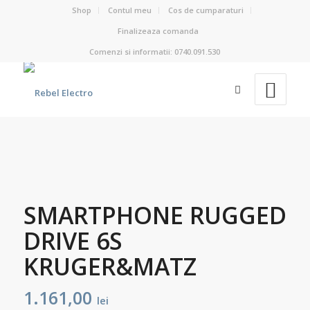
Shop
Contul meu
Cos de cumparaturi
Finalizeaza comanda
Comenzi si informatii: 0740.091.530
SMARTPHONE RUGGED
DRIVE 6S
KRUGER&MATZ
1.161,00
lei