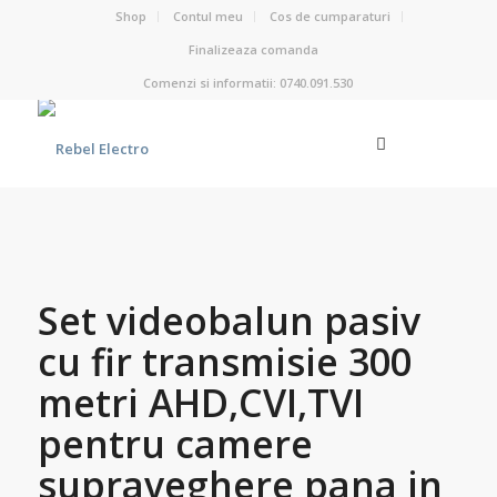
Shop
Contul meu
Cos de cumparaturi
Finalizeaza comanda
Comenzi si informatii: 0740.091.530
Set videobalun pasiv
cu fir transmisie 300
metri AHD,CVI,TVI
pentru camere
supraveghere pana in