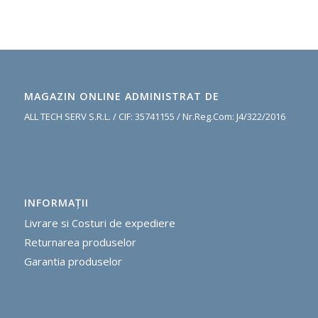
MAGAZIN ONLINE ADMINISTRAT DE
ALL TECH SERV S.R.L. / CIF: 35741155 / Nr.Reg.Com: J4/322/2016
INFORMAŢII
Livrare si Costuri de expediere
R
eturnarea produselor
G
arantia produselor