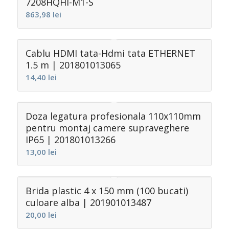
7208HQHI-M1-S
863,98
lei
Cablu HDMI tata-Hdmi tata ETHERNET
1.5 m | 201801013065
14,40
lei
Doza legatura profesionala 110x110mm
pentru montaj camere supraveghere
IP65 | 201801013266
13,00
lei
Brida plastic 4 x 150 mm (100 bucati)
culoare alba | 201901013487
20,00
lei