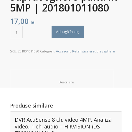
5MP | 201801011080
17,00
lei
Adaugă în coș
SKU:
201801011080
Categorii:
Accesorii
,
Retelistica & supraveghere
						Descriere					
Produse similare
DVR AcuSense 8 ch. video 4MP, Analiza
video, 1 ch. audio – HIKVISION iDS-