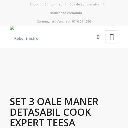
Shop
Contul meu
Cos de cumparaturi
Finalizeaza comanda
Comenzi si informatii: 0740.091.530
SET 3 OALE MANER
DETASABIL COOK
EXPERT TEESA