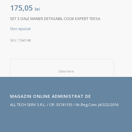
175,05
lei
SET 3 OALE MANER DETASABIL COOK EXPERT TEESA
Stoc epuizat
SKU:
TSA0148
						Descriere					
MAGAZIN ONLINE ADMINISTRAT DE
ALL TECH SERV S.R.L. / CIF: 35741155 / Nr.Reg.Com: J4/322/2016