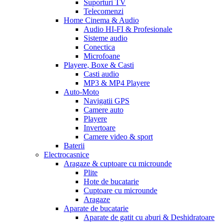
Suporturi TV
Telecomenzi
Home Cinema & Audio
Audio HI-FI & Profesionale
Sisteme audio
Conectica
Microfoane
Playere, Boxe & Casti
Casti audio
MP3 & MP4 Playere
Auto-Moto
Navigatii GPS
Camere auto
Playere
Invertoare
Camere video & sport
Baterii
Electrocasnice
Aragaze & cuptoare cu microunde
Plite
Hote de bucatarie
Cuptoare cu microunde
Aragaze
Aparate de bucatarie
Aparate de gatit cu aburi & Deshidratoare