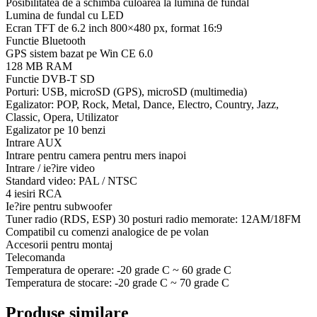
Posibilitatea de a schimba culoarea la lumina de fundal
Lumina de fundal cu LED
Ecran TFT de 6.2 inch 800×480 px, format 16:9
Functie Bluetooth
GPS sistem bazat pe Win CE 6.0
128 MB RAM
Functie DVB-T SD
Porturi: USB, microSD (GPS), microSD (multimedia)
Egalizator: POP, Rock, Metal, Dance, Electro, Country, Jazz,
Classic, Opera, Utilizator
Egalizator pe 10 benzi
Intrare AUX
Intrare pentru camera pentru mers inapoi
Intrare / ie?ire video
Standard video: PAL / NTSC
4 iesiri RCA
Ie?ire pentru subwoofer
Tuner radio (RDS, ESP) 30 posturi radio memorate: 12AM/18FM
Compatibil cu comenzi analogice de pe volan
Accesorii pentru montaj
Telecomanda
Temperatura de operare: -20 grade C ~ 60 grade C
Temperatura de stocare: -20 grade C ~ 70 grade C
Produse similare