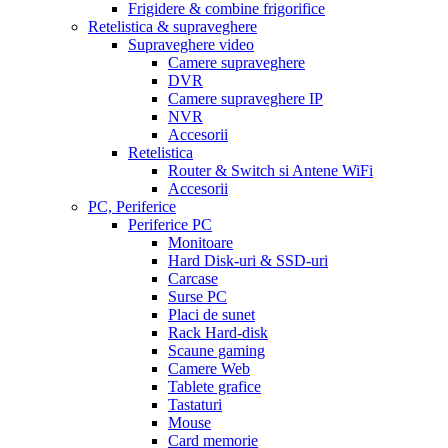
Frigidere & combine frigorifice
Retelistica & supraveghere
Supraveghere video
Camere supraveghere
DVR
Camere supraveghere IP
NVR
Accesorii
Retelistica
Router & Switch si Antene WiFi
Accesorii
PC, Periferice
Periferice PC
Monitoare
Hard Disk-uri & SSD-uri
Carcase
Surse PC
Placi de sunet
Rack Hard-disk
Scaune gaming
Camere Web
Tablete grafice
Tastaturi
Mouse
Card memorie