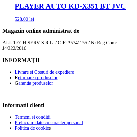
PLAYER AUTO KD-X351 BT JVC
528,00
lei
Magazin online administrat de
ALL TECH SERV S.R.L. / CIF: 35741155 / Nr.Reg.Com:
J4/322/2016
INFORMAŢII
Livrare si Costuri de expediere
R
eturnarea produselor
G
arantia produselor
Informatii clienti
Termeni si conditii
Prelucrare date cu caracter personal
Politica de cookie
s