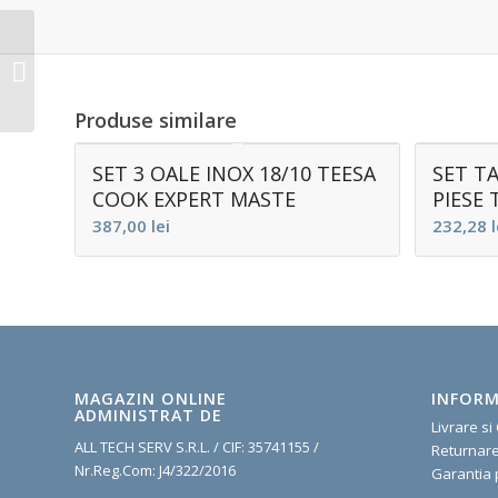
SET TACAMURI INOX
18/10 24 PIESE TEESA
Produse similare
SET 3 OALE INOX 18/10 TEESA
SET TA
COOK EXPERT MASTE
PIESE 
387,00
lei
232,28
l
MAGAZIN ONLINE
INFORM
ADMINISTRAT DE
Livrare si
ALL TECH SERV S.R.L. / CIF: 35741155 /
R
eturnar
Nr.Reg.Com: J4/322/2016
G
arantia