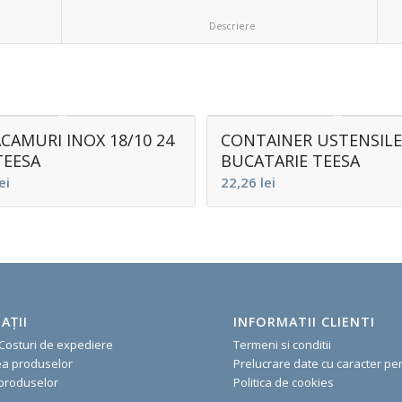
						Descriere					
CAMURI INOX 18/10 24
CONTAINER USTENSIL
TEESA
BUCATARIE TEESA
ei
22,26
lei
AŢII
INFORMATII CLIENTI
 Costuri de expediere
Termeni si conditii
ea produselor
Prelucrare date cu caracter pe
 produselor
Politica de cookie
s