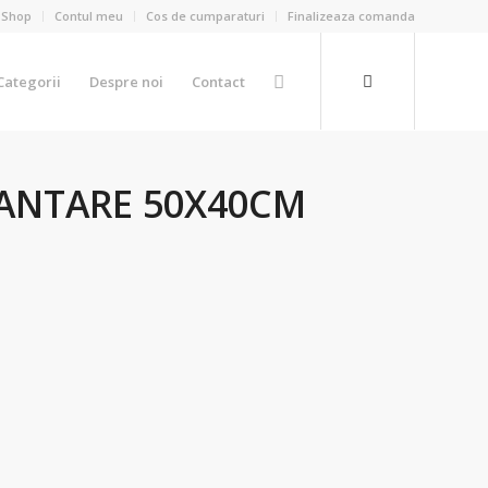
Shop
Contul meu
Cos de cumparaturi
Finalizeaza comanda
Categorii
Despre noi
Contact
MANTARE 50X40CM