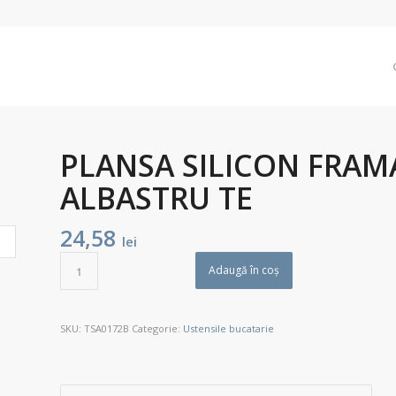
PLANSA SILICON FRA
ALBASTRU TE
24,58
lei
Adaugă în coș
SKU:
TSA0172B
Categorie:
Ustensile bucatarie