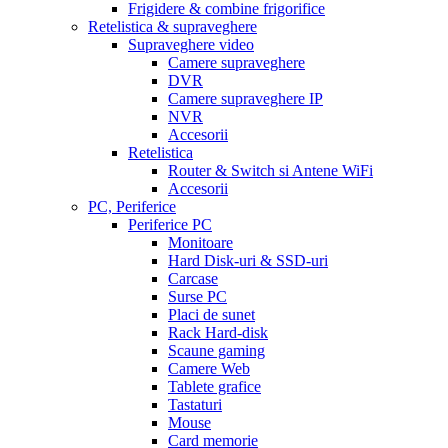
Frigidere & combine frigorifice
Retelistica & supraveghere
Supraveghere video
Camere supraveghere
DVR
Camere supraveghere IP
NVR
Accesorii
Retelistica
Router & Switch si Antene WiFi
Accesorii
PC, Periferice
Periferice PC
Monitoare
Hard Disk-uri & SSD-uri
Carcase
Surse PC
Placi de sunet
Rack Hard-disk
Scaune gaming
Camere Web
Tablete grafice
Tastaturi
Mouse
Card memorie