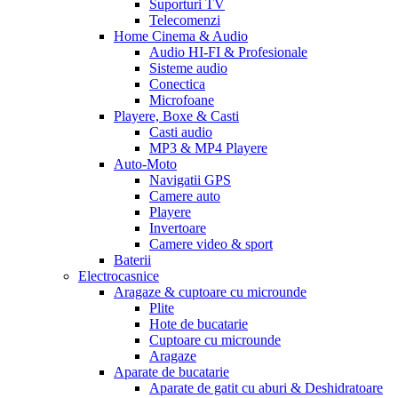
Suporturi TV
Telecomenzi
Home Cinema & Audio
Audio HI-FI & Profesionale
Sisteme audio
Conectica
Microfoane
Playere, Boxe & Casti
Casti audio
MP3 & MP4 Playere
Auto-Moto
Navigatii GPS
Camere auto
Playere
Invertoare
Camere video & sport
Baterii
Electrocasnice
Aragaze & cuptoare cu microunde
Plite
Hote de bucatarie
Cuptoare cu microunde
Aragaze
Aparate de bucatarie
Aparate de gatit cu aburi & Deshidratoare