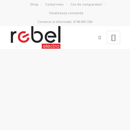
Shop
Contul meu
Cos de cumparaturi
Finalizeaza comanda
Comenzi si informatii: 0740.091.530