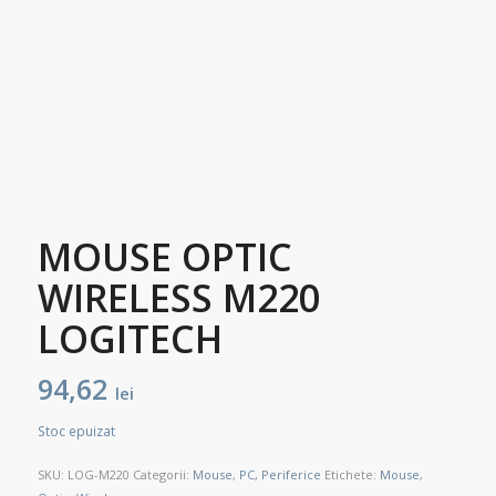
MOUSE OPTIC
WIRELESS M220
LOGITECH
94,62
lei
Stoc epuizat
SKU:
LOG-M220
Categorii:
Mouse
,
PC, Periferice
Etichete:
Mouse
,