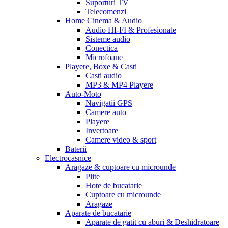
Suporturi TV
Telecomenzi
Home Cinema & Audio
Audio HI-FI & Profesionale
Sisteme audio
Conectica
Microfoane
Playere, Boxe & Casti
Casti audio
MP3 & MP4 Playere
Auto-Moto
Navigatii GPS
Camere auto
Playere
Invertoare
Camere video & sport
Baterii
Electrocasnice
Aragaze & cuptoare cu microunde
Plite
Hote de bucatarie
Cuptoare cu microunde
Aragaze
Aparate de bucatarie
Aparate de gatit cu aburi & Deshidratoare