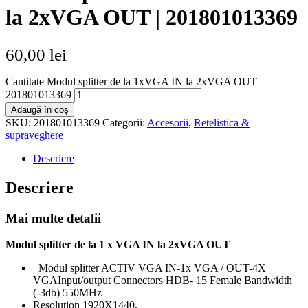
la 2xVGA OUT | 201801013369
60,00
lei
Cantitate Modul splitter de la 1xVGA IN la 2xVGA OUT |
201801013369
Adaugă în coș
SKU:
201801013369
Categorii:
Accesorii
,
Retelistica &
supraveghere
Descriere
Descriere
Mai multe detalii
Modul splitter de la 1 x VGA IN la 2xVGA OUT
Modul splitter ACTIV VGA IN-1x VGA / OUT-4X
VGAInput/output Connectors HDB- 15 Female Bandwidth
(-3db) 550MHz
Resolution 1920X1440,