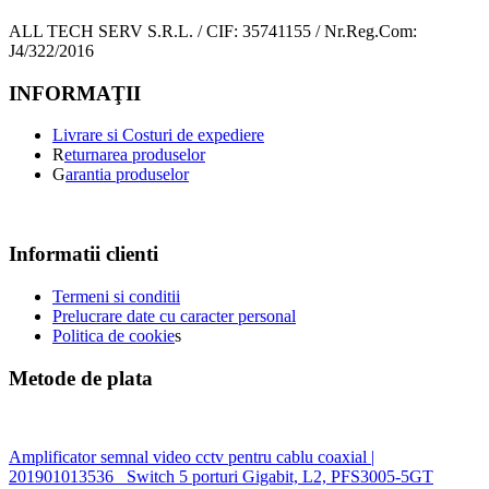
ALL TECH SERV S.R.L. / CIF: 35741155 / Nr.Reg.Com:
J4/322/2016
INFORMAŢII
Livrare si Costuri de expediere
R
eturnarea produselor
G
arantia produselor
Informatii clienti
Termeni si conditii
Prelucrare date cu caracter personal
Politica de cookie
s
Metode de plata
Amplificator semnal video cctv pentru cablu coaxial |
201901013536
Switch 5 porturi Gigabit, L2, PFS3005-5GT