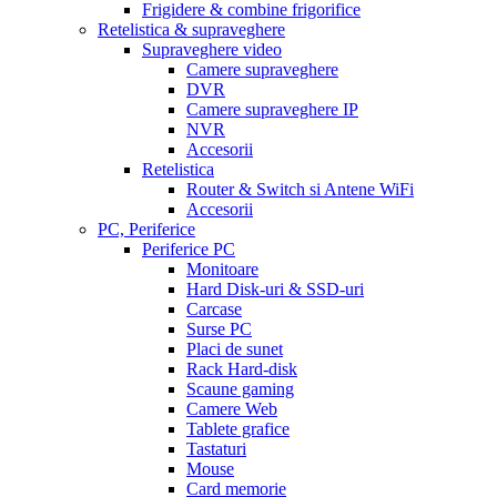
Frigidere & combine frigorifice
Retelistica & supraveghere
Supraveghere video
Camere supraveghere
DVR
Camere supraveghere IP
NVR
Accesorii
Retelistica
Router & Switch si Antene WiFi
Accesorii
PC, Periferice
Periferice PC
Monitoare
Hard Disk-uri & SSD-uri
Carcase
Surse PC
Placi de sunet
Rack Hard-disk
Scaune gaming
Camere Web
Tablete grafice
Tastaturi
Mouse
Card memorie