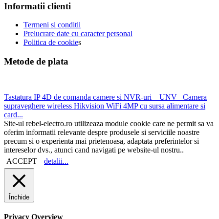
Informatii clienti
Termeni si conditii
Prelucrare date cu caracter personal
Politica de cookie
s
Metode de plata
Tastatura IP 4D de comanda camere si NVR-uri – UNV
Camera
supraveghere wireless Hikvision WiFi 4MP cu sursa alimentare si
card...
Site-ul rebel-electro.ro utilizeaza module cookie care ne permit sa va
oferim informatii relevante despre produsele si serviciile noastre
precum si o experienta mai prietenoasa, adaptata preferintelor si
intereselor dvs., atunci cand navigati pe website-ul nostru..
ACCEPT
detalii...
Închide
Privacy Overview