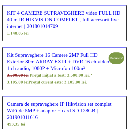
KIT 4 CAMERE SUPRAVEGHERE video FULL HD
40 m IR HIKVISION COMPLET , full accesorii live
internet | 201801014709
1.148,85
lei
Kit Supraveghere 16 Camere 2MP Full HD
Reduceri!
Exterior 80m ARRAY EXIR + DVR 16 ch video /
1 ch audio, 1080P + Microfon 100m²
3.500,00
lei
Prețul inițial a fost: 3.500,00 lei.
3.105,00
lei
Prețul curent este: 3.105,00 lei.
Camera de supraveghere IP Hikvision set complet
WiFi de 5MP + adaptor + card SD 128GB |
201901011616
493,35
lei