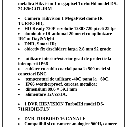
metalica Hikvision 1 megapixel TurboHd model DS-
2CE56COT-IRM
Camera Hikvision 1 MegaPixel dome IR
TURBO HD,
HD Ready 720P rezolutie 1280×720 pixeli 25 fps
iluminator IR automat 20 metri cu optimizare
IRCut Day&Night
DNR, Smart IR;
obiectiv fix deschidere larga 2.8 mm 92 grade
utilizare interior/exterior grad de protectie la
intemperii IP66
cablare cu cablu coaxial pana la 500 metri si
conectori BNC
temperaturi de utilizare -40C pana la +60C,
IP66 weatherproof, carcasa metalica;
dimensiuni 89.6 × 59.1 mm
alimentare 12Vcc/1A,
1 DVR HIKVISION TurboHd model DS-
7116HQHI-F1/N
DVR TURBOHD 16 CANALE
Compatibil si cu camere analogice 960H, camere