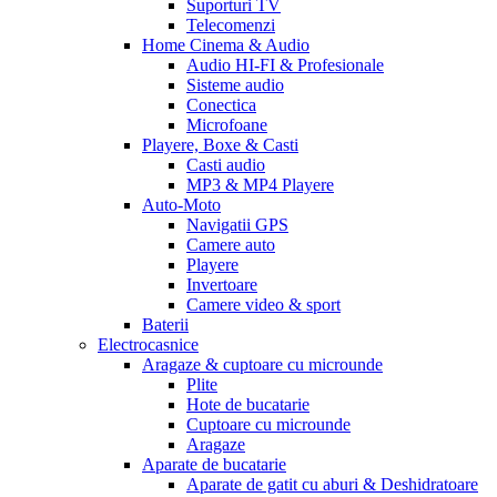
Suporturi TV
Telecomenzi
Home Cinema & Audio
Audio HI-FI & Profesionale
Sisteme audio
Conectica
Microfoane
Playere, Boxe & Casti
Casti audio
MP3 & MP4 Playere
Auto-Moto
Navigatii GPS
Camere auto
Playere
Invertoare
Camere video & sport
Baterii
Electrocasnice
Aragaze & cuptoare cu microunde
Plite
Hote de bucatarie
Cuptoare cu microunde
Aragaze
Aparate de bucatarie
Aparate de gatit cu aburi & Deshidratoare