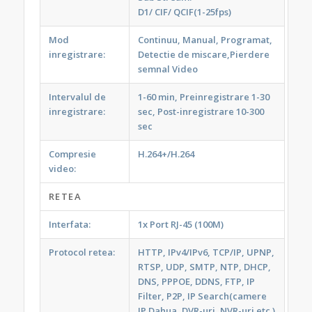
D1/ CIF/ QCIF(1-25fps)
Mod
Continuu, Manual, Programat,
inregistrare:
Detectie de miscare,Pierdere
semnal Video
Intervalul de
1-60 min, Preinregistrare 1-30
inregistrare:
sec, Post-inregistrare 10-300
sec
Compresie
H.264+/H.264
video:
RETEA
Interfata:
1x Port RJ-45 (100M)
Protocol retea:
HTTP, IPv4/IPv6, TCP/IP, UPNP,
RTSP, UDP, SMTP, NTP, DHCP,
DNS, PPPOE, DDNS, FTP, IP
Filter, P2P, IP Search(camere
IP Dahua, DVR-uri, NVR-uri etc.)