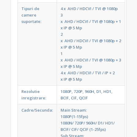
Tipuri de
4 x AHD / HDCVI / TVI @ 1080p
camere
3
suportate:
x AHD / HDCVI / TVI @ 1080p + 1
x IP @ 5 Mp
2
x AHD / HDCVI / TVI @ 1080p + 2
x IP @ 5 Mp
1
x AHD / HDCVI / TVI @ 1080p + 3
x IP @ 5 Mp
4 x AHD / HDCVI / TVI / IP + 2
x IP @ 5 Mp
Rezolutie
1080P, 720P, 960H, D1, HD1,
inregistrare:
BCIF, CIF, QCIF
Cadre/Secunda:
Main Stream:
1080P(1-15fps)
1080N/ 720P/ 960H/ D1/ HD1/
BCIF/ CIF/ QCIF (1-25fps)
Sub Stream: