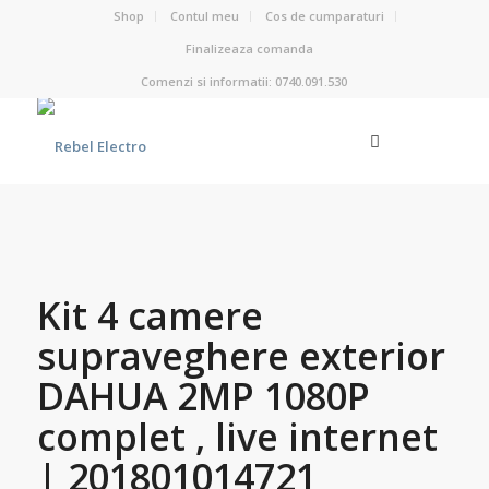
Shop
Contul meu
Cos de cumparaturi
Finalizeaza comanda
Comenzi si informatii: 0740.091.530
Kit 4 camere
supraveghere exterior
DAHUA 2MP 1080P
complet , live internet
| 201801014721