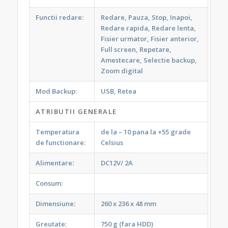
Functii redare:
Redare, Pauza, Stop, Inapoi,
Redare rapida, Redare lenta,
Fisier urmator, Fisier anterior,
Full screen, Repetare,
Amestecare, Selectie backup,
Zoom digital
Mod Backup:
USB, Retea
ATRIBUTII GENERALE
Temperatura
de la – 10 pana la +55 grade
de functionare:
Celsius
Alimentare:
DC12V/ 2A
Consum:
Dimensiune:
260 x 236 x 48 mm
Greutate:
750 g (fara HDD)