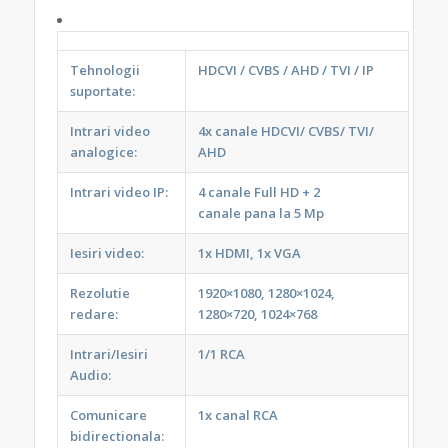
Tehnologii
HDCVI / CVBS / AHD / TVI / IP
suportate:
Intrari video
4x canale HDCVI/ CVBS/ TVI/
analogice:
AHD
Intrari video IP:
4 canale Full HD + 2
canale pana la 5 Mp
Iesiri video:
1x HDMI, 1x VGA
Rezolutie
1920×1080, 1280×1024,
redare:
1280×720, 1024×768
Intrari/Iesiri
1/1 RCA
Audio:
Comunicare
1x canal RCA
bidirectionala: