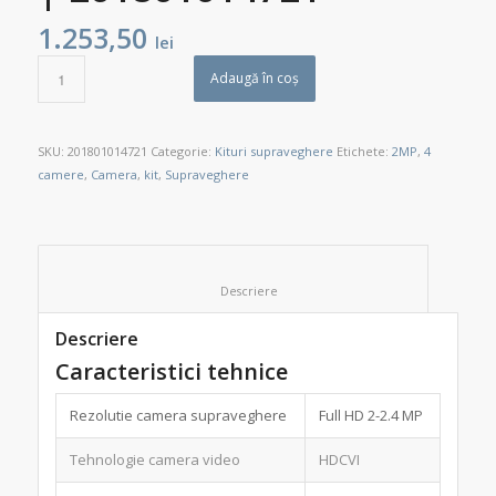
1.253,50
lei
Adaugă în coș
SKU:
201801014721
Categorie:
Kituri supraveghere
Etichete:
2MP
,
4
camere
,
Camera
,
kit
,
Supraveghere
						Descriere					
Descriere
Caracteristici tehnice
Rezolutie camera supraveghere
Full HD 2-2.4 MP
Tehnologie camera video
HDCVI