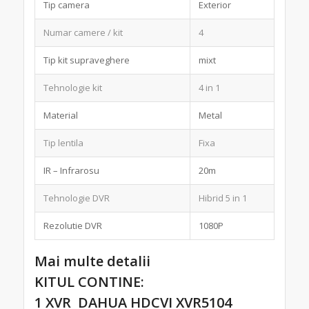
Tip camera
Exterior
Numar camere / kit
4
Tip kit supraveghere
mixt
Tehnologie kit
4 in 1
Material
Metal
Tip lentila
Fixa
IR – Infrarosu
20m
Tehnologie DVR
Hibrid 5 in 1
Rezolutie DVR
1080P
Mai multe detalii
KITUL CONTINE:
1 XVR
DAHUA HDCVI XVR5104