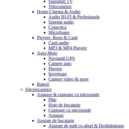
Suporturi TV
Telecomenzi
Home Cinema & Audio
Audio HI-FI & Profesionale
Sisteme audio
Conectica
Microfoane
Playere, Boxe & Casti
Casti audio
MP3 & MP4 Playere
Auto-Moto
Navigatii GPS
Camere auto
Playere
Invertoare
Camere video & sport
Baterii
Electrocasnice
Aragaze & cuptoare cu microunde
Plite
Hote de bucatarie
Cuptoare cu microunde
Aragaze
Aparate de bucatarie
Aparate de gatit cu aburi & Deshidratoare