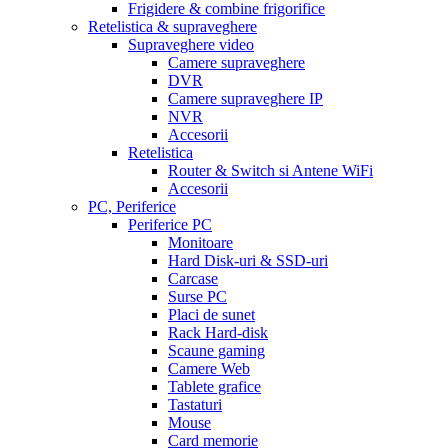
Frigidere & combine frigorifice
Retelistica & supraveghere
Supraveghere video
Camere supraveghere
DVR
Camere supraveghere IP
NVR
Accesorii
Retelistica
Router & Switch si Antene WiFi
Accesorii
PC, Periferice
Periferice PC
Monitoare
Hard Disk-uri & SSD-uri
Carcase
Surse PC
Placi de sunet
Rack Hard-disk
Scaune gaming
Camere Web
Tablete grafice
Tastaturi
Mouse
Card memorie