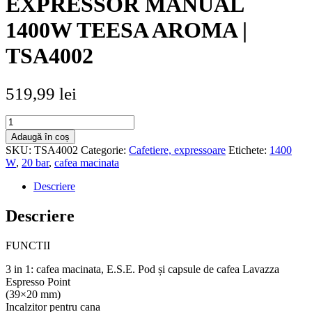
EXPRESSOR MANUAL
1400W TEESA AROMA |
TSA4002
519,99
lei
Cantitate
EXPRESSOR
Adaugă în coș
MANUAL
SKU:
TSA4002
Categorie:
Cafetiere, expressoare
Etichete:
1400
1400W
W
,
20 bar
,
cafea macinata
TEESA
AROMA
Descriere
|
TSA4002
Descriere
FUNCTII
3 in 1: cafea macinata, E.S.E. Pod și capsule de cafea Lavazza
Espresso Point
(39×20 mm)
Incalzitor pentru cana