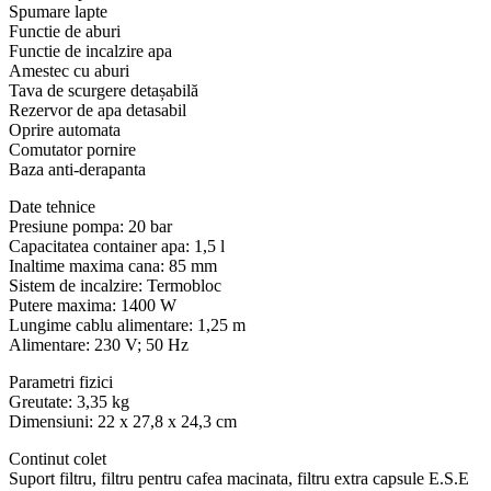
Spumare lapte
Functie de aburi
Functie de incalzire apa
Amestec cu aburi
Tava de scurgere detașabilă
Rezervor de apa detasabil
Oprire automata
Comutator pornire
Baza anti-derapanta
Date tehnice
Presiune pompa: 20 bar
Capacitatea container apa: 1,5 l
Inaltime maxima cana: 85 mm
Sistem de incalzire: Termobloc
Putere maxima: 1400 W
Lungime cablu alimentare: 1,25 m
Alimentare: 230 V; 50 Hz
Parametri fizici
Greutate: 3,35 kg
Dimensiuni: 22 x 27,8 x 24,3 cm
Continut colet
Suport filtru, filtru pentru cafea macinata, filtru extra capsule E.S.E