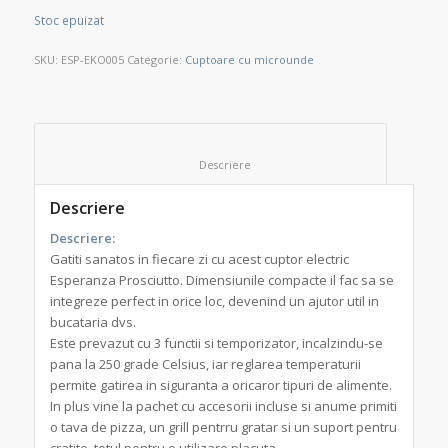
Stoc epuizat
SKU:
ESP-EKO005
Categorie:
Cuptoare cu microunde
						Descriere					
Descriere
Descriere:
Gatiti sanatos in fiecare zi cu acest cuptor electric
Esperanza Prosciutto. Dimensiunile compacte il fac sa se
integreze perfect in orice loc, devenind un ajutor util in
bucataria dvs.
Este prevazut cu 3 functii si temporizator, incalzindu-se
pana la 250 grade Celsius, iar reglarea temperaturii
permite gatirea in siguranta a oricaror tipuri de alimente.
In plus vine la pachet cu accesorii incluse si anume primiti
o tava de pizza, un grill pentrru gratar si un suport pentru