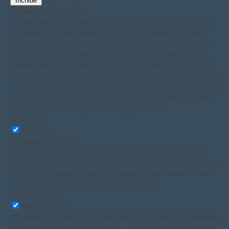
Închide
Privacy Overview
This website uses cookies to improve your experience while you
navigate through the website. Out of these cookies, the cookies
that are categorized as necessary are stored on your browser as
they are essential for the working of basic functionalities of the
website. We also use third-party cookies that help us analyze and
understand how you use this website. These cookies will be stored
in your browser only with your consent. You also have the option to
opt-out of these cookies. But opting out of some of these cookies
may have an effect on your browsing experience.
Necessary
Necessary
Întotdeauna activate
Necessary cookies are absolutely essential for the website to
function properly. This category only includes cookies that ensures
basic functionalities and security features of the website. These
cookies do not store any personal information.
Non-necessary
Non-necessary
Any cookies that may not be particularly necessary for the website
to function and is used specifically to collect user personal data via