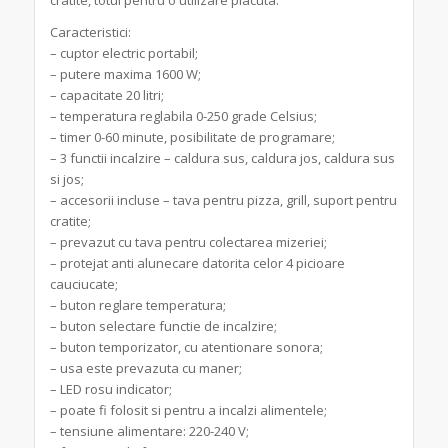
cratite, totul pentru o utilizare placuta.
Caracteristici:
– cuptor electric portabil;
– putere maxima 1600 W;
– capacitate 20 litri;
– temperatura reglabila 0-250 grade Celsius;
– timer 0-60 minute, posibilitate de programare;
– 3 functii incalzire – caldura sus, caldura jos, caldura sus
si jos;
– accesorii incluse – tava pentru pizza, grill, suport pentru
cratite;
– prevazut cu tava pentru colectarea mizeriei;
– protejat anti alunecare datorita celor 4 picioare
cauciucate;
– buton reglare temperatura;
– buton selectare functie de incalzire;
– buton temporizator, cu atentionare sonora;
– usa este prevazuta cu maner;
– LED rosu indicator;
– poate fi folosit si pentru a incalzi alimentele;
– tensiune alimentare: 220-240 V;