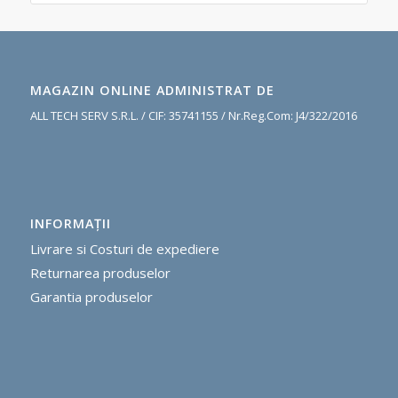
MAGAZIN ONLINE ADMINISTRAT DE
ALL TECH SERV S.R.L. / CIF: 35741155 / Nr.Reg.Com: J4/322/2016
INFORMAŢII
Livrare si Costuri de expediere
R
eturnarea produselor
G
arantia produselor