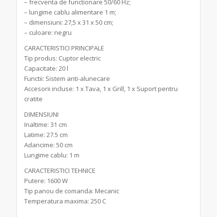
– frecventa de functionare 50/60 Hz;
– lungime cablu alimentare 1 m;
– dimensiuni: 27,5 x 31 x 50 cm;
– culoare: negru
CARACTERISTICI PRINCIPALE
Tip produs: Cuptor electric
Capacitate: 20 l
Functii: Sistem anti-alunecare
Accesorii incluse: 1 x Tava, 1 x Grill, 1 x Suport pentru
cratite
DIMENSIUNI
Inaltime: 31 cm
Latime: 27.5 cm
Adancime: 50 cm
Lungime cablu: 1 m
CARACTERISTICI TEHNICE
Putere: 1600 W
Tip panou de comanda: Mecanic
Temperatura maxima: 250 C