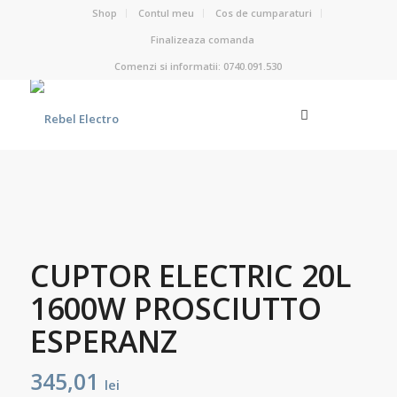
Shop
Contul meu
Cos de cumparaturi
Finalizeaza comanda
Comenzi si informatii: 0740.091.530
CUPTOR ELECTRIC 20L
1600W PROSCIUTTO
ESPERANZ
345,01
lei