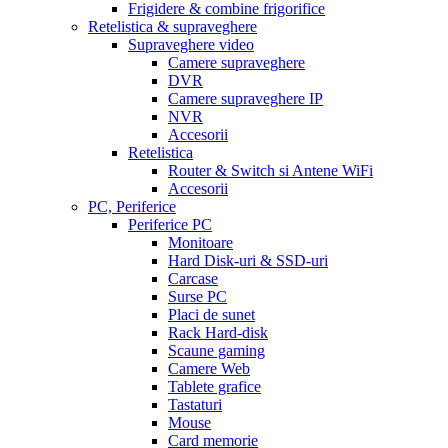
Frigidere & combine frigorifice
Retelistica & supraveghere
Supraveghere video
Camere supraveghere
DVR
Camere supraveghere IP
NVR
Accesorii
Retelistica
Router & Switch si Antene WiFi
Accesorii
PC, Periferice
Periferice PC
Monitoare
Hard Disk-uri & SSD-uri
Carcase
Surse PC
Placi de sunet
Rack Hard-disk
Scaune gaming
Camere Web
Tablete grafice
Tastaturi
Mouse
Card memorie