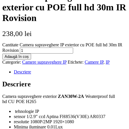
exterior cu POE full hd 30m IR
Rovision
238,00
lei
Cantitate Camera supraveghere IP exterior cu POE full hd 30m IR
Rovision
Adaugă în coș
Categorie:
Camere supraveghere IP
Etichete:
Camere IP
,
IP
Descriere
Descriere
Camera supraveghere exterior
ZAN30W-2A
Weaterproof full
hd CU POE H265
tehnologie IP
sensor 1/2.9″ ccd Aptina FH8536(V30E) AR0337
resolutie 1080P/2MP 1920×1080
Minima iluminare 0.01Lux