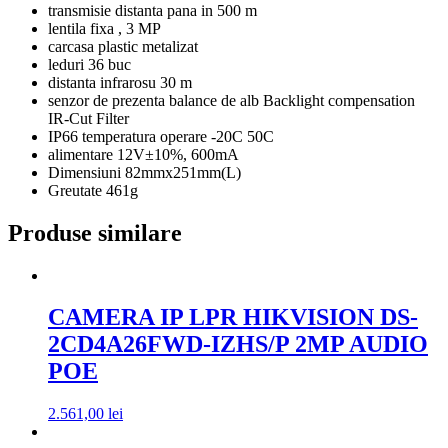
transmisie distanta pana in 500 m
lentila fixa , 3 MP
carcasa plastic metalizat
leduri 36 buc
distanta infrarosu 30 m
senzor de prezenta balance de alb Backlight compensation
IR-Cut Filter
IP66 temperatura operare -20C 50C
alimentare 12V±10%, 600mA
Dimensiuni 82mmx251mm(L)
Greutate 461g
Produse similare
CAMERA IP LPR HIKVISION DS-
2CD4A26FWD-IZHS/P 2MP AUDIO
POE
2.561,00
lei