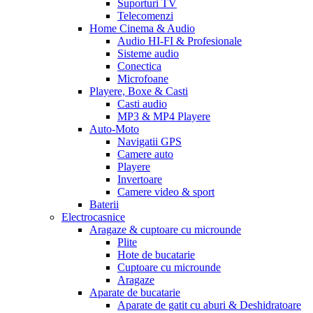
Suporturi TV
Telecomenzi
Home Cinema & Audio
Audio HI-FI & Profesionale
Sisteme audio
Conectica
Microfoane
Playere, Boxe & Casti
Casti audio
MP3 & MP4 Playere
Auto-Moto
Navigatii GPS
Camere auto
Playere
Invertoare
Camere video & sport
Baterii
Electrocasnice
Aragaze & cuptoare cu microunde
Plite
Hote de bucatarie
Cuptoare cu microunde
Aragaze
Aparate de bucatarie
Aparate de gatit cu aburi & Deshidratoare