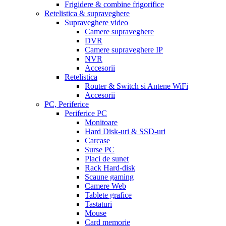
Frigidere & combine frigorifice
Retelistica & supraveghere
Supraveghere video
Camere supraveghere
DVR
Camere supraveghere IP
NVR
Accesorii
Retelistica
Router & Switch si Antene WiFi
Accesorii
PC, Periferice
Periferice PC
Monitoare
Hard Disk-uri & SSD-uri
Carcase
Surse PC
Placi de sunet
Rack Hard-disk
Scaune gaming
Camere Web
Tablete grafice
Tastaturi
Mouse
Card memorie