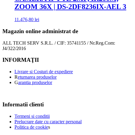
ZOOM 36X | DS-2DF8236IX-AEL 3
11.476,80
lei
Magazin online administrat de
ALL TECH SERV S.R.L. / CIF: 35741155 / Nr.Reg.Com:
J4/322/2016
INFORMAŢII
Livrare si Costuri de expediere
R
eturnarea produselor
G
arantia produselor
Informatii clienti
Termeni si conditii
Prelucrare date cu caracter personal
Politica de cookie
s