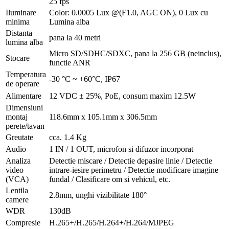
25 fps
Iluminare
Color: 0.0005 Lux @(F1.0, AGC ON), 0 Lux cu
minima
Lumina alba
Distanta
pana la 40 metri
lumina alba
Micro SD/SDHC/SDXC, pana la 256 GB (neinclus),
Stocare
functie ANR
Temperatura
-30 °C ~ +60°C, IP67
de operare
Alimentare
12 VDC ± 25%, PoE, consum maxim 12.5W
Dimensiuni
montaj
118.6mm x 105.1mm x 306.5mm
perete/tavan
Greutate
cca. 1.4 Kg
Audio
1 IN / 1 OUT, microfon si difuzor incorporat
Analiza
Detectie miscare / Detectie depasire linie / Detectie
video
intrare-iesire perimetru / Detectie modificare imagine
(VCA)
fundal / Clasificare om si vehicul, etc.
Lentila
2.8mm, unghi vizibilitate 180°
camere
WDR
130dB
Compresie
H.265+/H.265/H.264+/H.264/MJPEG