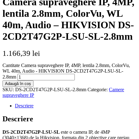
Camera supraveghere IP, 4MP,
lentila 2.8mm, ColorVu, WL
40m, Audio – HIKVISION DS-
2CD2T47G2P-LSU-SL-2.8mm
1.166,39
lei
Cantitate Camera supraveghere IP, 4MP, lentila 2.8mm, ColorVu,
WL 40m, Audio - HIKVISION DS-2CD2T47G2P-LSU-SL-
2.8mm
Adaugă în coș
SKU:
DS-2CD2T47G2P-LSU-SL-2.8mm
Categorie:
Camere
supraveghere IP
Descriere
Descriere
DS-2CD2T47G2P-LSU-SL
este o camera IP, de 4MP
(3040×1368) de la Hikvision, formata din 2 obiective care preiau