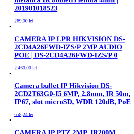
201901018523
269,00
lei
CAMERA IP LPR HIKVISION DS-
2CD4A26FWD-IZS/P 2MP AUDIO
POE | DS-2CD4A26FWD-IZS/P 0
2.460,00
lei
Camera bullet IP Hikvision DS-
2CD2T63G0-I5 6MP, 2.8mm, IR 50m,
IP67, slot microSD, WDR 120dB, PoE
658,24
lei
CAMERA IP PTZ 2MP, IR200M,