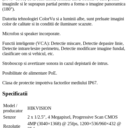
imaginile si le suprapun partial pentru a forma o imagine panoramica
(180°).
Datorita tehnologiei ColorVu si a luminii albe, sunt preluate imagini
color de calitate si in conditii de iluminare scazute.
Microfon si speaker incorporate.
Functii inteligente (VCA): Detectie miscare, Detectie depasire linie,
Detectie intrare/iesire perimetru, Detectie modificare imagine fundal,
clasificare om si vehicul, etc.
Stroboscop si avertizare sonora in cazul depistarii de intrus.
Posibilitate de alimentare PoE.
Clasa de protectie impotriva factorilor mediului IP67.
Specificatii
Model /
HIKVISION
producator
Senzor
2 x 1/2.5″, 4 Megapixel, Progressive Scan CMOS
4MP (3040×1368) @ 25fps, 1200×536/960×432 @
Rezolutie