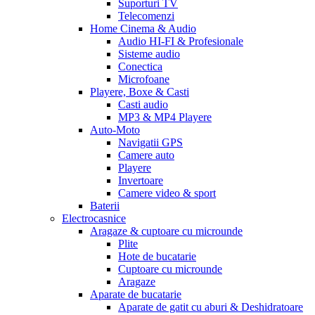
Suporturi TV
Telecomenzi
Home Cinema & Audio
Audio HI-FI & Profesionale
Sisteme audio
Conectica
Microfoane
Playere, Boxe & Casti
Casti audio
MP3 & MP4 Playere
Auto-Moto
Navigatii GPS
Camere auto
Playere
Invertoare
Camere video & sport
Baterii
Electrocasnice
Aragaze & cuptoare cu microunde
Plite
Hote de bucatarie
Cuptoare cu microunde
Aragaze
Aparate de bucatarie
Aparate de gatit cu aburi & Deshidratoare