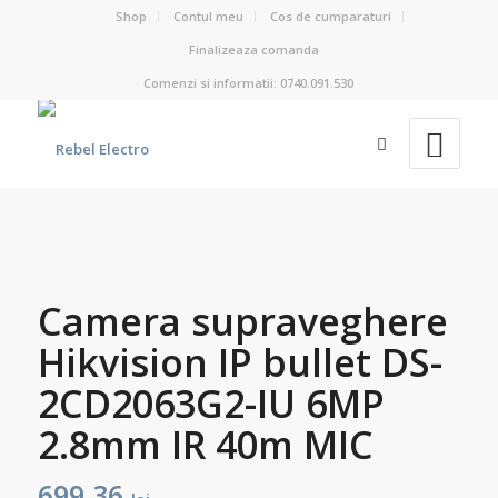
Shop
Contul meu
Cos de cumparaturi
Finalizeaza comanda
Comenzi si informatii: 0740.091.530
Camera supraveghere
Hikvision IP bullet DS-
2CD2063G2-IU 6MP
2.8mm IR 40m MIC
699,36