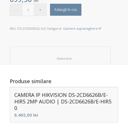
lei
Adaugă în coș
SKU:
DS-2CD2063G2-IU2
Categorie:
Camere supraveghere IP
						Descriere					
Produse similare
CAMERA IP HIKVISION DS-2CD6626B/E-
HIR5 2MP AUDIO | DS-2CD6626B/E-HIR5
0
6.465,00
lei