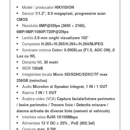
Model / producator
HIKVISION
Senzor
1/1.2″, 8.0 megapixel, progressive scan
CMOS
Rezolutie
8MP@25fps (3840 × 2160),
6MP/4MP/1080P/720P@25fps
Lentila
2.8 mm unghi vizualizare 102°
Compresie
H.265+/H.265/H.264+/H.264/MJPEG
Iluminare minima
Color: 0.0005Lux (F1.0, AGC ON) ,0
Lux cu WL
Distanta WL
30 metri
WDR
120dB
Inregistrare locala
Micro SD/SDHC/SDXC/TF max
256GB (neinclus)
Audio
Microfon si Speaker integrat, 1 IN / 1 OUT
Alarma
1 IN / 1 OUT
Analiza video (VCA)
Captura faciala/Intrare perimetru
/ Iesire perimetru / Trecere linie / Detectie miscare /
alarma activata de diverse tinte (oameni si vehicule)
Interfata retea
RJ45 10/100Mbps
Alimentare
12 V DC ± 25% , PoE (802.3af)
Consum
max. 8.5W