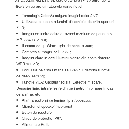
DS-2CD2387G2-LSU-SL este o camera IP, tip turret de la
Hikvision ce are urmatoarele caractristici:
Tehnologia ColorVu asigura imagini color 24/7;
Utilizarea eficienta a luminii disponibile datorita aperturii
F1.0;
Imagini de inalta calitate, avand rezolutie de pana la 8
MP (3840 x 2160);
Iluminat de tip White Light de pana la 30m;
Compresia imaginilor H.265+;
Imagini clare in cazul luminii venite din spate datorita
WDR 130 dB;
Focusare pe tinta umana sau vehicul datorita functiei
de deep learning;
Functie VCA: Captura faciala, Detectie miscare,
Depasire linie, intrare/iesire din perimetru, informare in caz
de alarma, etc;
Alarma audio si cu lumina tip stroboscop;
Microfon si speaker incorporat;
Buton de resetare;
Clasa de protectie IP67;
Alimentare PoE.