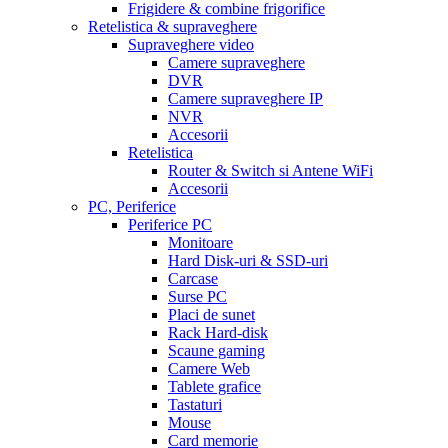
Frigidere & combine frigorifice
Retelistica & supraveghere
Supraveghere video
Camere supraveghere
DVR
Camere supraveghere IP
NVR
Accesorii
Retelistica
Router & Switch si Antene WiFi
Accesorii
PC, Periferice
Periferice PC
Monitoare
Hard Disk-uri & SSD-uri
Carcase
Surse PC
Placi de sunet
Rack Hard-disk
Scaune gaming
Camere Web
Tablete grafice
Tastaturi
Mouse
Card memorie