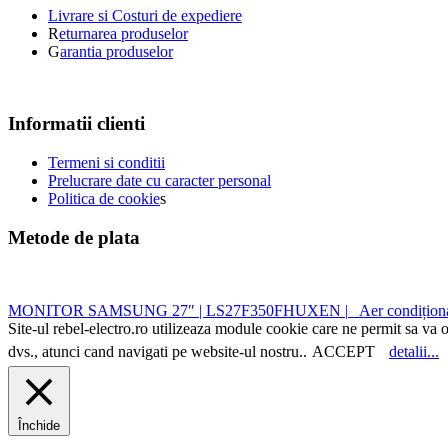
Livrare si Costuri de expediere
R
eturnarea produselor
G
arantia produselor
Informatii clienti
Termeni si conditii
Prelucrare date cu caracter personal
Politica de cookie
s
Metode de plata
MONITOR SAMSUNG 27″ | LS27F350FHUXEN |
Aer condițio
Site-ul rebel-electro.ro utilizeaza module cookie care ne permit sa va o
dvs., atunci cand navigati pe website-ul nostru..
ACCEPT
detalii...
Închide