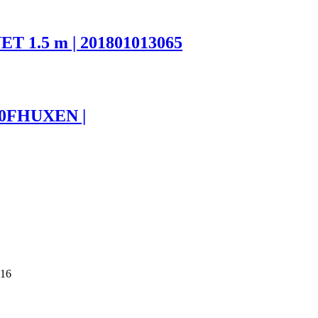
T 1.5 m | 201801013065
0FHUXEN |
016