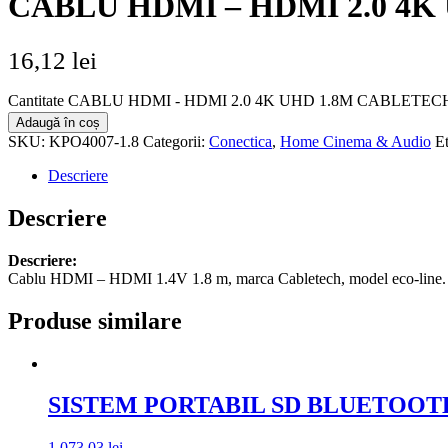
CABLU HDMI – HDMI 2.0 4
16,12
lei
Cantitate CABLU HDMI - HDMI 2.0 4K UHD 1.8M CABLETEC
Adaugă în coș
SKU:
KPO4007-1.8
Categorii:
Conectica
,
Home Cinema & Audio
E
Descriere
Descriere
Descriere:
Cablu HDMI – HDMI 1.4V 1.8 m, marca Cabletech, model eco-line.
Produse similare
SISTEM PORTABIL SD BLUETOOTH
1.073,03
lei