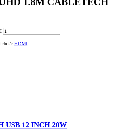
K UHD 1.8M CABLETECH
H
tichetă:
HDMI
 USB 12 INCH 20W