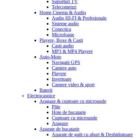
Suporturi TV
Telecomenzi
Home Cinema & Audio
Audio HI-FI & Profesionale
Sisteme audio
Conectica
Microfoane
Playere, Boxe & Casti
Casti audio
MP3 & MP4 Playere
Auto-Moto
Navigatii GPS
Camere auto
Playere
Invertoare
Camere video & sport
Baterii
Electrocasnice
Aragaze & cuptoare cu microunde
Plite
Hote de bucatarie
Cuptoare cu microunde
Aragaze
Aparate de bucatarie
Aparate de gatit cu aburi & Deshidratoare