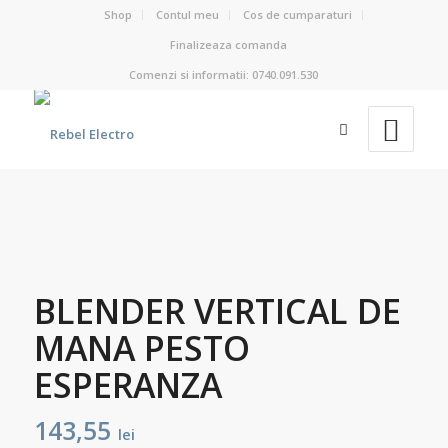
Shop
Contul meu
Cos de cumparaturi
Finalizeaza comanda
Comenzi si informatii: 0740.091.530
BLENDER VERTICAL DE
MANA PESTO
ESPERANZA
143,55
lei